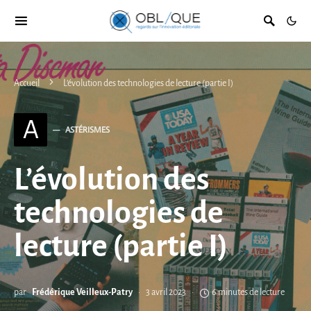
Accueil
L’évolution des technologies de lecture (partie I)
A
ASTÉRISMES
L’évolution des
technologies de
lecture (partie I)
par
Frédérique Veilleux-Patry
3 avril 2023
6 minutes de lecture