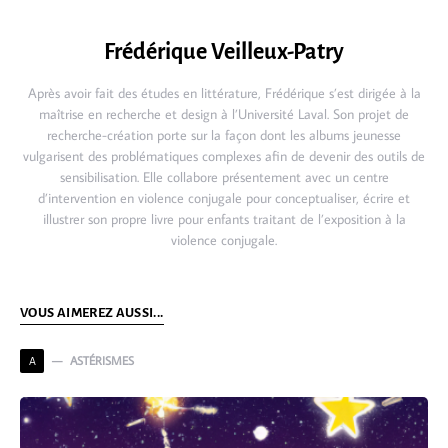
Frédérique Veilleux-Patry
Après avoir fait des études en littérature, Frédérique s’est dirigée à la
maîtrise en recherche et design à l’Université Laval. Son projet de
recherche-création porte sur la façon dont les albums jeunesse
vulgarisent des problématiques complexes afin de devenir des outils de
sensibilisation. Elle collabore présentement avec un centre
d’intervention en violence conjugale pour conceptualiser, écrire et
illustrer son propre livre pour enfants traitant de l’exposition à la
violence conjugale.
VOUS AIMEREZ AUSSI...
ASTÉRISMES
A