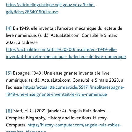
https://vitrinelinguistique.oqlf.gouv.qc.ca/fiche-
gdt/fiche/26540160/liseuse
[4]
En 1949, elle inventait l’ancêtre mécanique du lecteur de
livre numérique. (s. d.). ActuaLitté.com. Consulté le 5 mars
2023, à l’adresse
https://actualitte.com/article/20500/insolite/en-1949-elle-
inventait-l-ancetre-mecanique-du-lecteur-de-livre-numerique
[5]
Espagne, 1949 : Une enseignante inventait le livre
numérique. (s. d.). ActuaLitté.com. Consulté le 5 mars 2023, à
l’adresse
https://actualitte.com/article/59171/insolite/espagne-
1949-une-enseignante-inventait-le-livre-numerique
[6]
Staff, H. C. (2021, janvier 4). Angela Ruiz Robles—
Complete Biography, History and Inventions. History-
Computer.
https://history-computer.com/angela-ruiz-robles-
complete-biography/