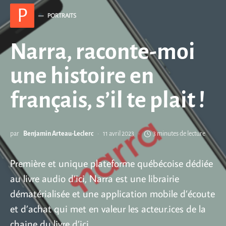
P
PORTRAITS
Narra, raconte-moi
une histoire en
français, s’il te plait !
par
Benjamin Arteau-Leclerc
11 avril 2023
3 minutes de lecture
Première et unique plateforme québécoise dédiée
au livre audio d’ici, Narra est une librairie
dématérialisée et une application mobile d’écoute
et d’achat qui met en valeur les acteur.ices de la
chaine du livre d’ici.