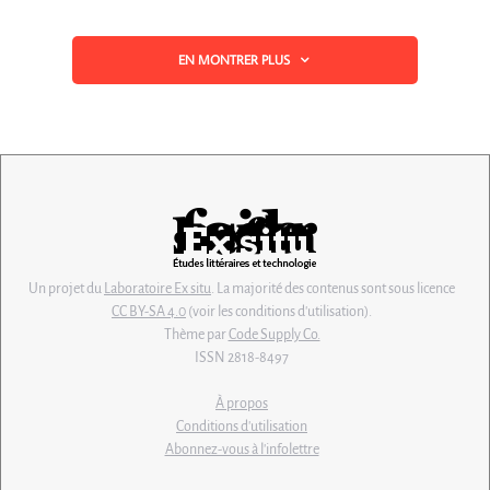
EN MONTRER PLUS
Un projet du
Laboratoire Ex situ
. La majorité des contenus sont sous licence
CC BY-SA 4.0
(voir les conditions d'utilisation).
Thème par
Code Supply Co.
ISSN 2818-8497
À propos
Conditions d'utilisation
Abonnez-vous à l'infolettre