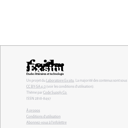
Un projet du
Laboratoire Ex situ
. La majorité des contenus sont sous 
CC BY-SA 4.0
(voir les conditions d'utilisation).
Thème par
Code Supply Co.
ISSN 2818-8497
À propos
Conditions d'utilisation
Abonnez-vous à l'infolettre