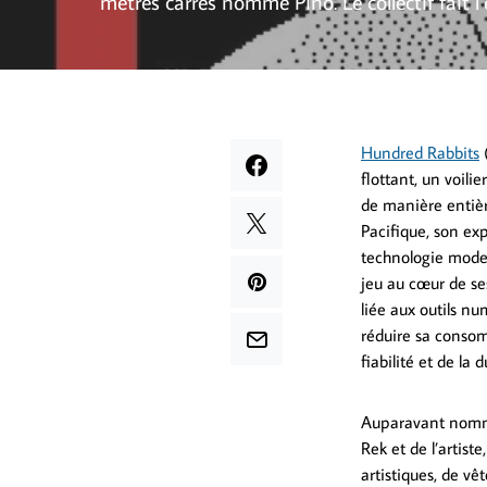
mètres carrés nommé Pino. Le collectif fait 
Hundred Rabbits
(
flottant, un voili
de manière entièr
Pacifique, son exp
technologie modern
jeu au cœur de se
liée aux outils nu
réduire sa consom
fiabilité et de l
Auparavant nommé 
Rek et de l’artis
artistiques, de vê