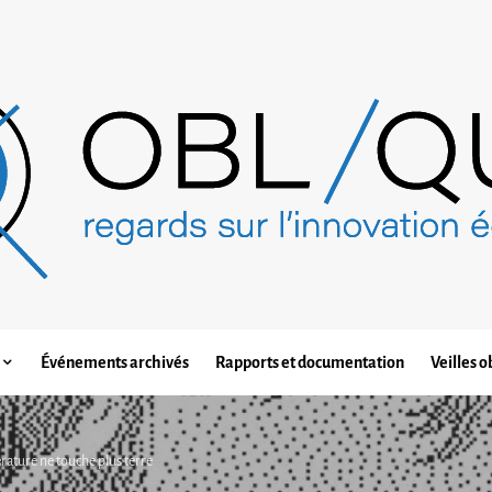
Événements archivés
Rapports et documentation
Veilles o
térature ne touche plus terre