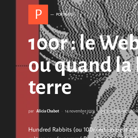
P
PORTRAITS
100r : le Web
ou quand la 
terre
par
Alicia Chabot
14 novembre 2022
4 minutes de lectur
Hundred Rabbits (ou 100r) est un petit colle