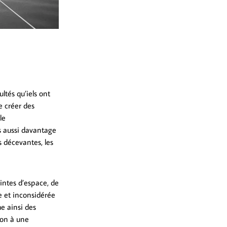
ultés qu’iels ont
e créer des
le
is aussi davantage
s décevantes, les
aintes d’espace, de
e et inconsidérée
he ainsi des
ion à une