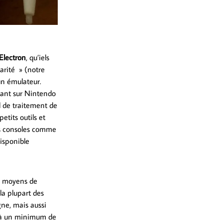
Electron
, qu’iels
arité » (notre
un émulateur.
ant sur Nintendo
il de traitement de
etits outils et
es consoles comme
disponible
ux moyens de
la plupart des
gne, mais aussi
ce à un minimum de