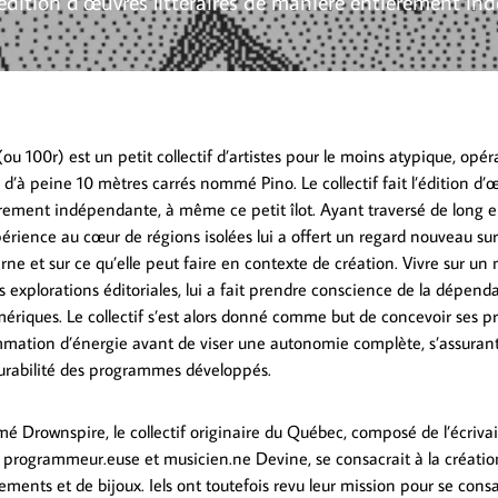
l’édition d’œuvres littéraires de manière entièrement in
ou 100r) est un petit collectif d’artistes pour le moins atypique, opér
er d’à peine 10 mètres carrés nommé Pino. Le collectif fait l’édition d’œ
ement indépendante, à même ce petit îlot. Ayant traversé de long en
érience au cœur de régions isolées lui a offert un regard nouveau sur 
e et sur ce qu’elle peut faire en contexte de création. Vivre sur un n
s explorations éditoriales, lui a fait prendre conscience de la dépen
mériques. Le collectif s’est alors donné comme but de concevoir ses pr
mation d’énergie avant de viser une autonomie complète, s’assurant 
a durabilité des programmes développés.
Drownspire, le collectif originaire du Québec, composé de l’écrivai
te, programmeur.euse et musicien.ne Devine, se consacrait à la créatio
tements et de bijoux. Iels ont toutefois revu leur mission pour se consa