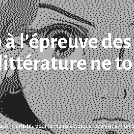
 à l’épreuve des
littérature ne t
e
ctif d’artistes pour le moins atypique, opérant sur un st