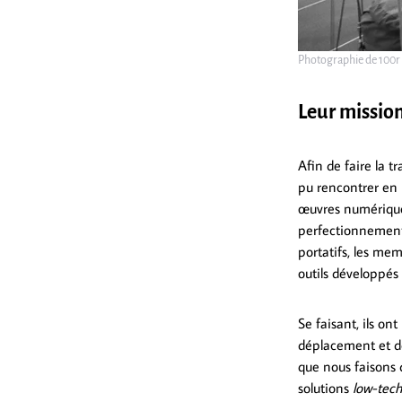
Photographie de 100r
Leur missio
Afin de faire la tr
pu rencontrer en 
œuvres numériques
perfectionnement 
portatifs, les mem
outils développés
Se faisant, ils on
déplacement et de
que nous faisons d
solutions
low-tec