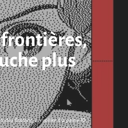
 frontières,
ouche plus
udio flottant, un voilier d’à peine 10