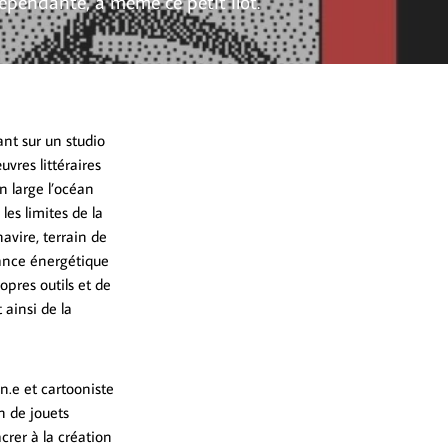
dépendante, à même ce petit îlot.
ant sur un studio
uvres littéraires
 large l’océan
les limites de la
avire, terrain de
dance énergétique
opres outils et de
ainsi de la
n.e et cartooniste
n de jouets
crer à la création