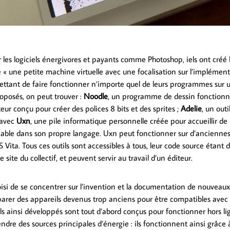
 les logiciels énergivores et payants comme Photoshop, iels ont créé
 une petite machine virtuelle avec une focalisation sur l’implément
ettant de faire fonctionner n’importe quel de leurs programmes sur 
roposés, on peut trouver :
Noodle
, un programme de dessin fonctionn
teur conçu pour créer des polices 8 bits et des sprites ;
Adelie
, un out
 avec
Uxn
, une pile informatique personnelle créée pour accueillir de p
able dans son propre langage. Uxn peut fonctionner sur d’ancienn
PS Vita. Tous ces outils sont accessibles à tous, leur code source étant 
 site du collectif, et peuvent servir au travail d’un éditeur.
isi de se concentrer sur l’invention et la documentation de nouvea
réparer des appareils devenus trop anciens pour être compatibles avec 
ls ainsi développés sont tout d’abord conçus pour fonctionner hors li
ndre des sources principales d’énergie : ils fonctionnent ainsi grâ