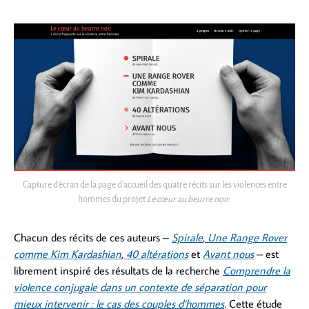
Capture d’écran de la page d’accueil des quatre récits sur les violences entre
hommes du projet
Le cœur au beurre noir
.
Chacun des récits de ces auteurs –
Spirale
,
Une Range Rover
comme Kim Kardashian
,
40 altérations
et
Avant nous
– est
librement inspiré des résultats de la recherche
Comprendre la
violence conjugale dans un contexte de séparation pour
mieux intervenir : le cas des couples d’hommes
.
Cette étude