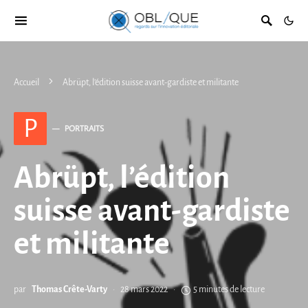
Accueil
Abrüpt, l’édition suisse avant-gardiste et militante
P
PORTRAITS
Abrüpt, l’édition
suisse avant-gardiste
et militante
par
Thomas Crête-Varty
28 mars 2022
5 minutes de lecture