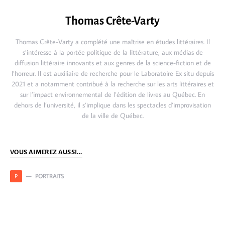
Thomas Crête-Varty
Thomas Crête-Varty a complété une maîtrise en études littéraires. Il
s’intéresse à la portée politique de la littérature, aux médias de
diffusion littéraire innovants et aux genres de la science-fiction et de
l’horreur. Il est auxiliaire de recherche pour le Laboratoire Ex situ depuis
2021 et a notamment contribué à la recherche sur les arts littéraires et
sur l’impact environnemental de l’édition de livres au Québec. En
dehors de l’université, il s’implique dans les spectacles d’improvisation
de la ville de Québec.
VOUS AIMEREZ AUSSI...
PORTRAITS
P