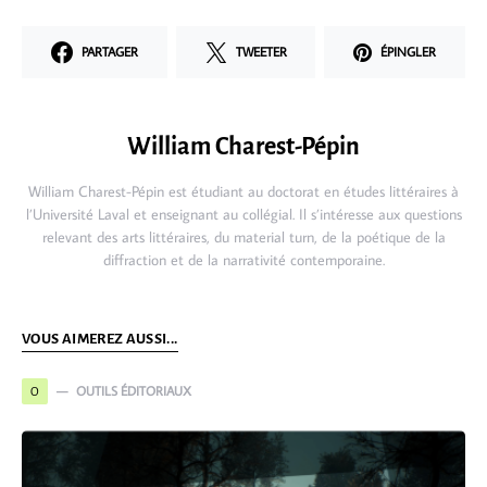
PARTAGER
TWEETER
ÉPINGLER
William Charest-Pépin
William Charest-Pépin est étudiant au doctorat en études littéraires à
l’Université Laval et enseignant au collégial. Il s’intéresse aux questions
relevant des arts littéraires, du material turn, de la poétique de la
diffraction et de la narrativité contemporaine.
VOUS AIMEREZ AUSSI...
OUTILS ÉDITORIAUX
O