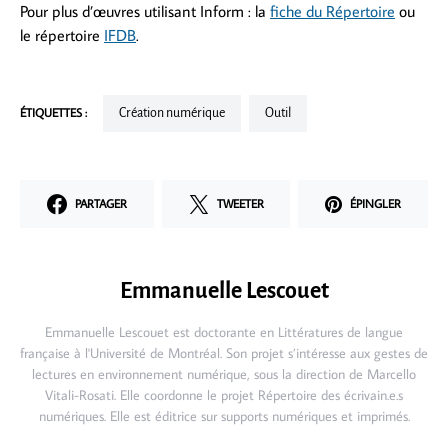
Pour plus d’œuvres utilisant Inform : la
fiche du Répertoire
ou
le répertoire
IFDB
.
ÉTIQUETTES :
Création numérique
Outil
PARTAGER
TWEETER
ÉPINGLER
Emmanuelle Lescouet
Emmanuelle Lescouet est doctorante en Littératures de langue
française à l'Université de Montréal. Son projet s’intéresse aux gestes de
lectures en environnement numérique, sous la direction de Marcello
Vitali-Rosati. Elle coordonne le projet Répertoire des écrivain.e.s
numériques. Elle est éditrice sur supports numériques et imprimés.