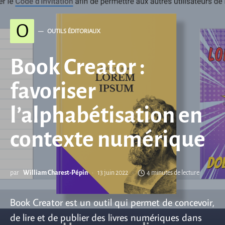
O
OUTILS ÉDITORIAUX
Book Creator :
favoriser
l’alphabétisation en
contexte numérique
par
William Charest-Pépin
13 juin 2022
4 minutes de lecture
Book Creator est un outil qui permet de concevoir,
de lire et de publier des livres numériques dans