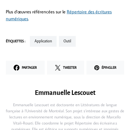
Plus d’œuvres référencées sur le
Répertoire des écritures
numériques
.
ÉTIQUETTES :
Application
Outil
PARTAGER
TWEETER
ÉPINGLER
Emmanuelle Lescouet
Emmanuelle Lescouet est doctorante en Littératures de langue
française à l'Université de Montréal. Son projet s’intéresse aux gestes de
lectures en environnement numérique, sous la direction de Marcello
Vitali-Rosati. Elle coordonne le projet Répertoire des écrivain.e.s
numériques. Elle est éditrice sur supports numériques et imprimés.