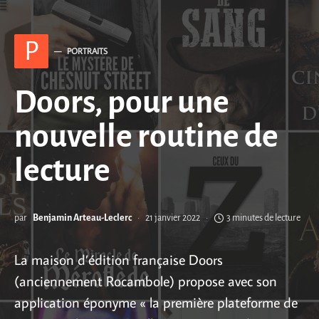
P
PORTRAITS
Doors, pour une
nouvelle routine de
lecture
par
Benjamin Arteau-Leclerc
21 janvier 2022
3 minutes de lecture
La maison d’édition française Doors
(anciennement Rocambole) propose avec son
application éponyme « la première plateforme de