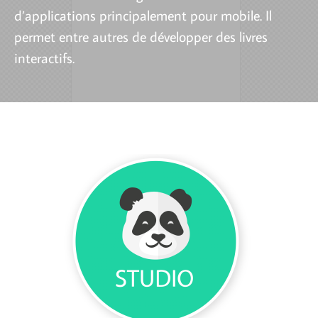
d’applications principalement pour mobile. Il
permet entre autres de développer des livres
interactifs.