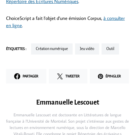
Répertoire des Écritures Numériques
.
ChoiceScript a fait l’objet d’une émission Corpus,
à consulter
en ligne
.
ÉTIQUETTES :
Création numérique
Jeu vidéo
Outil
PARTAGER
TWEETER
ÉPINGLER
Emmanuelle Lescouet
Emmanuelle Lescouet est doctorante en Littératures de langue
française à l'Université de Montréal. Son projet s’intéresse aux gestes de
lectures en environnement numérique, sous la direction de Marcello
Vitali-Rosati. Elle coordonne le projet Répertoire des écrivain.e.s