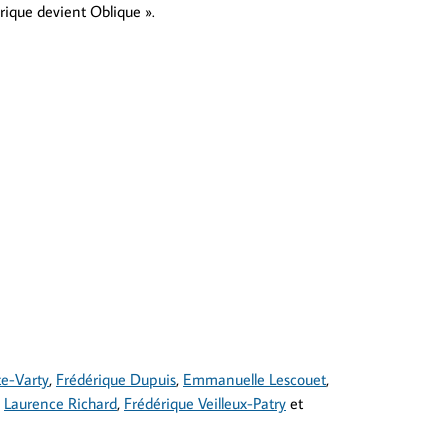
rique devient Oblique ».
e-Varty
,
Frédérique Dupuis
,
Emmanuelle Lescouet
,
,
Laurence Richard
,
Frédérique Veilleux-Patry
et