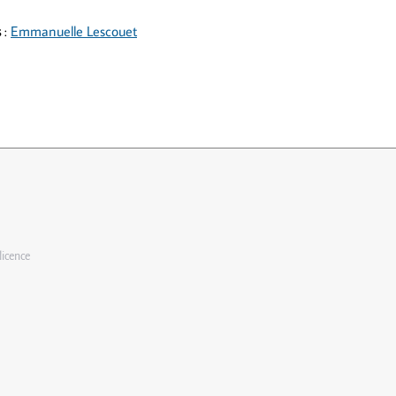
s
:
Emmanuelle Lescouet
licence