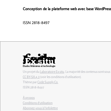
Conception de la plateforme web avec base WordPres
ISSN 2818-8497
Un projet du
Laboratoire Ex situ
. La majorité des contenus sont sous 
CC BY-SA 4.0
(voir les conditions d'utilisation).
Thème par
Code Supply Co.
ISSN 2818-8497
À propos
Conditions d'utilisation
Abonnez-vous à l'infolettre