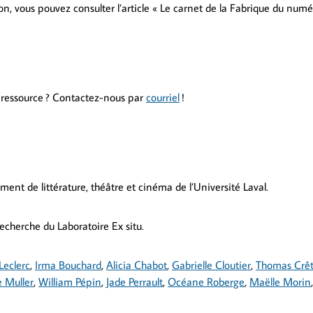
n, vous pouvez consulter l’article « Le carnet de la Fabrique du numé
 ressource ? Contactez-nous par
co
urriel
!
ement de littérature, théâtre et cinéma de l’Université Laval.
recherche du Laboratoire Ex situ.
Leclerc
,
Irma Bouchard
,
Alicia Chabot
,
Gabrielle Cloutier
,
Thomas Crêt
 Muller
,
William Pépin
,
Jade Perrault
,
Océane Roberge
,
Maëlle Morin