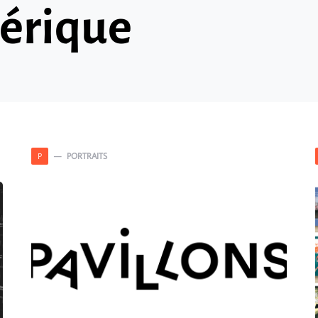
érique
PORTRAITS
P