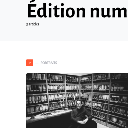
Édition num
3 articles
PORTRAITS
P