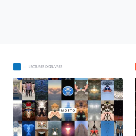
LECTURES D’ŒUVRES
L