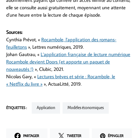
abonnement payant qui confère un accès illimité au contenu,
elle se consulte aussi gratuitement, moyennant une attente
d’une heure entre la lecture de chaque épisode.
Sources:
Cynthia Prévot, «
Rocambole, l’application des romans-
feuilletons
», Lettres numériques, 2019.
Johan Gautrau, «
L’application française de lecture numérique
Rocambole devient Doors (et apporte un paquet de
nouveautés !)
», Clubic, 2021.
Nicolas Gary, «
Lectures brèves et série : Rocambole, le
« Netflix du livre »
», ActuaLitté, 2019.
ÉTIQUETTES :
Application
Modèles économiques
PARTAGER
TWEETER
ÉPINGLER