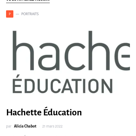
PORTRAITS
P
Hachette Éducation
par
Alicia Chabot
21 mars 2022