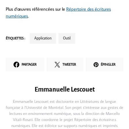
Plus d’œuvres référencées sur le
Répertoire des écritures
numériques
.
ÉTIQUETTES :
Application
Outil
PARTAGER
TWEETER
ÉPINGLER
Emmanuelle Lescouet
Emmanuelle Lescouet est doctorante en Littératures de langue
française à l'Université de Montréal. Son projet s’intéresse aux gestes de
lectures en environnement numérique, sous la direction de Marcello
Vitali-Rosati. Elle coordonne le projet Répertoire des écrivain.e.s
numériques. Elle est éditrice sur supports numériques et imprimés.