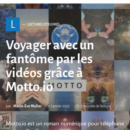
L
LECTURES D’ŒUVRES
Voyager avec un
fantôme par les
vidéos grâce à
Motto.io
par
Marie-Ève Muller
21 janvier 2022
3 minutes de lecture
Motto.io est un roman numérique pour téléphone