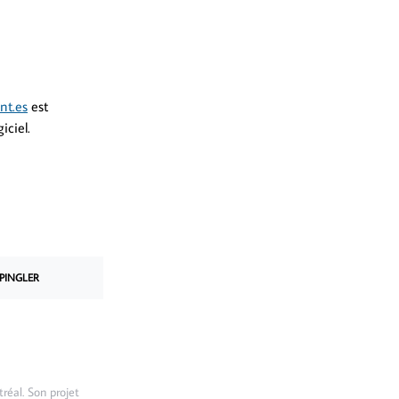
nt.es
est
iciel.
PINGLER
réal. Son projet