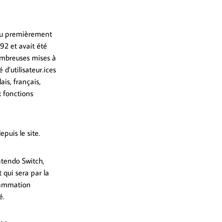
eu premièrement
92 et avait été
ombreuses mises à
d’utilisateur.ices
ais, français,
x fonctions
epuis le site.
ntendo Switch,
qui sera par la
grammation
é.