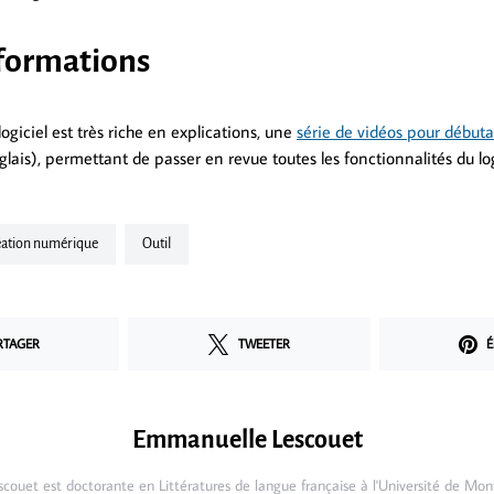
nformations
 logiciel est très riche en explications, une
série de vidéos pour débuta
lais), permettant de passer en revue toutes les fonctionnalités du log
réation numérique
Outil
RTAGER
TWEETER
É
Emmanuelle Lescouet
ouet est doctorante en Littératures de langue française à l'Université de Mont