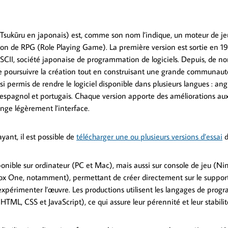
sukūru en japonais) est, comme son nom l’indique, un moteur de j
tion de RPG (Role Playing Game). La première version est sortie en 19
CII, société japonaise de programmation de logiciels. Depuis, de n
e poursuivre la création tout en construisant une grande communauté 
ssi permis de rendre le logiciel disponible dans plusieurs langues : angl
, espagnol et portugais. Chaque version apporte des améliorations au
ange légèrement l’interface.
payant, il est possible de
télécharger une ou plusieurs versions d’essai
d
sponible sur ordinateur (PC et Mac), mais aussi sur console de jeu (Ni
ox One, notamment), permettant de créer directement sur le support 
r expérimenter l’œuvre. Les productions utilisent les langages de pro
TML, CSS et JavaScript), ce qui assure leur pérennité et leur stabilit