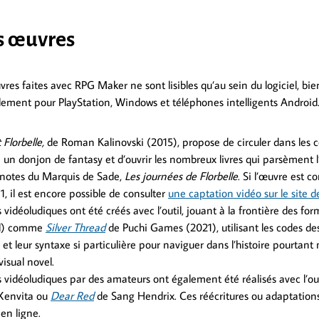
s œuvres
res faites avec RPG Maker ne sont lisibles qu’au sein du logiciel, bi
alement pour PlayStation, Windows et téléphones intelligents Android
Florbelle,
de Roman Kalinovski (2015), propose de circuler dans les co
 un donjon de fantasy et d’ouvrir les nombreux livres qui parsèment l
s notes du Marquis de Sade,
Les journées de Florbelle
. Si l’œuvre est c
1, il est encore possible de consulter
une captation vidéo sur le site de
vidéoludiques ont été créés avec l’outil, jouant à la frontière des fo
el) comme
Silver Thread
de Puchi Games (2021), utilisant les codes des
 et leur syntaxe si particulière pour naviguer dans l’histoire pourtan
sual novel.
vidéoludiques par des amateurs ont également été réalisés avec l’out
Xenvita ou
Dear Red
de Sang Hendrix. Ces réécritures ou adaptations 
en ligne.