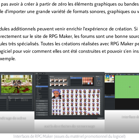
e pas avoir à créer à partir de zéro les éléments graphiques ou bandes s
e d’importer une grande variété de formats sonores, graphiques ou v
es additionnels peuvent venir enrichir l’expérience de création. Si 
irectement sur le site de RPG Maker, les forums sont une bonne sour
les très spécialisés. Toutes les créations réalisées avec RPG Maker p
ogiciel pour voir comment elles ont été construites et pouvoir s’en ins
exemple.
interface 
métrage de scène
outils de création de personnage
Interfaces de RPG Maker (issues du matériel promotionnel du logiciel)