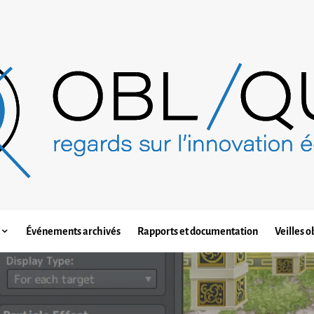
Événements archivés
Rapports et documentation
Veilles o