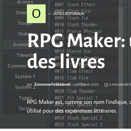
O
OUTILS ÉDITORIAUX
RPG Maker: 
des livres
par
Emmanuelle Lescouet
28 février 2023
3 minutes de l
RPG Maker est, comme son nom l’indique, un
utilisé pour des expériences littéraires.