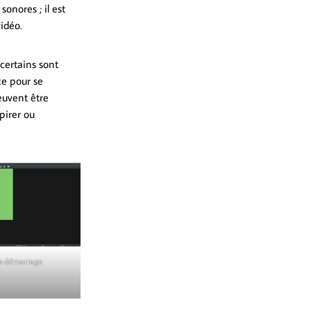
onores ; il est
idéo.
certains sont
ce pour se
euvent être
pirer ou
de démarrage