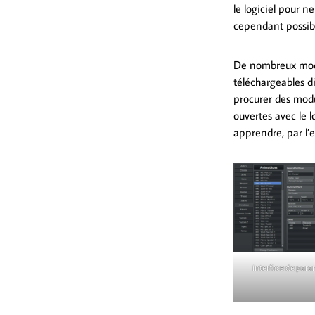
le logiciel pour n
cependant possibl
De nombreux modul
téléchargeables d
procurer des modu
ouvertes avec le l
apprendre, par l’
interface de para