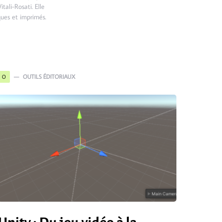
ali-Rosati. Elle
ques et imprimés.
OUTILS ÉDITORIAUX
O