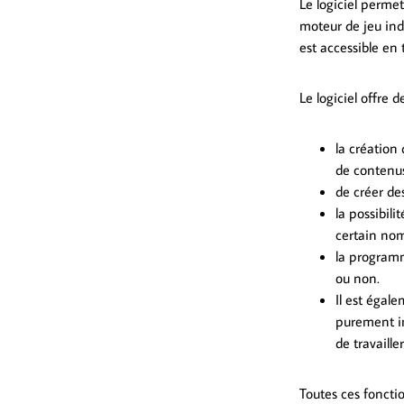
Le logiciel perme
moteur de jeu ind
est accessible en 
Le logiciel offre 
la création 
de contenus 
de créer de
la possibil
certain nom
la programm
ou non.
Il est égale
purement inf
de travaill
Toutes ces foncti