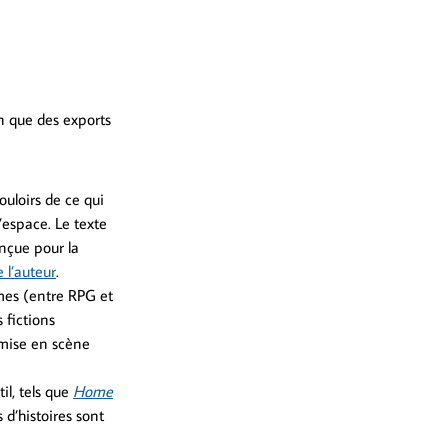
en que des exports
.
uloirs de ce qui
’espace. Le texte
onçue pour la
 l’auteur
.
rmes (entre RPG et
 fictions
t mise en scène
il, tels que
Home
d’histoires sont