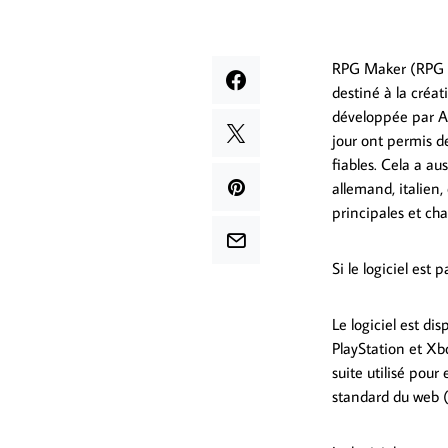
RPG Maker (RPG T
destiné à la créa
développée par AS
jour ont permis d
fiables. Cela a au
allemand, italien
principales et ch
Si le logiciel est 
Le logiciel est di
PlayStation et Xb
suite utilisé pou
standard du web (H