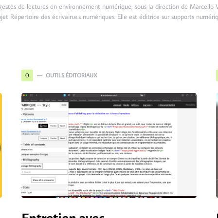
 gestes de lectures en environnement numérique, sous la direction de Marcello Vit
jet Répertoire des écrivain.e.s numériques. Elle est éditrice sur supports numéri
OUTILS ÉDITORIAUX
O