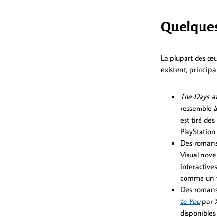
Quelque
La plupart des œuv
existent, princip
The Days at 
ressemble à
est tiré de
PlayStation 
Des romans 
Visual nov
interactives
comme un vi
Des romans 
to You
par 
disponibles 