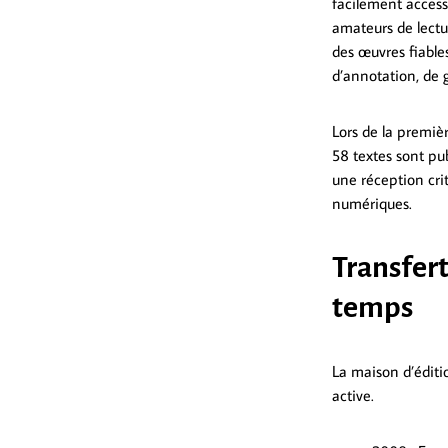
facilement accessi
amateurs de lect
des œuvres fiables
d’annotation, de
Lors de la premiè
58 textes sont pu
une réception cri
numériques.
Transfert
temps
La maison d’éditi
active.