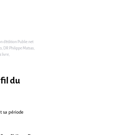
n d’édition Publie.net
ts, DR Philippe Matsas,
 livre,
fil du
t sa période