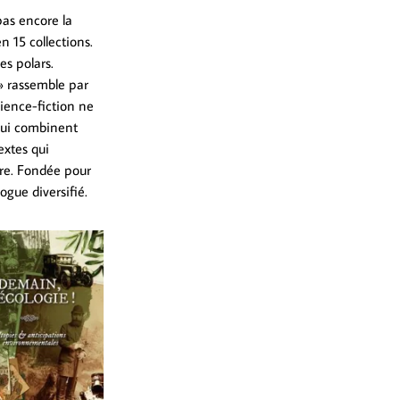
pas encore la
 15 collections.
es polars.
 » rassemble par
cience-fiction ne
 qui combinent
extes qui
rre. Fondée pour
ogue diversifié.