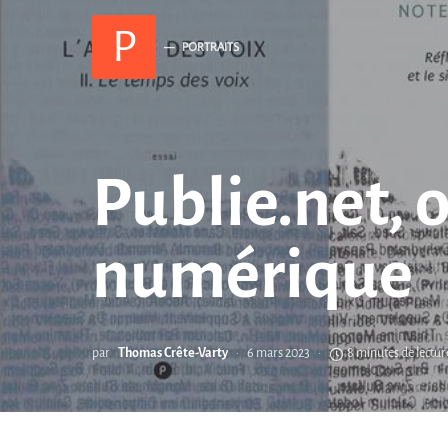
P
PORTRAITS
Publie.net, o
numérique
par
Thomas Crête-Varty
6 mars 2023
8 minutes de lectur