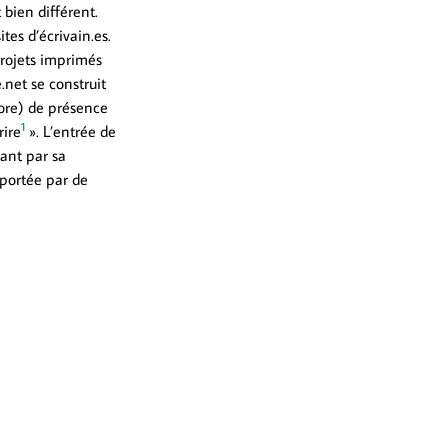
 bien différent.
tes d’écrivain.es.
 projets imprimés
e.net se construit
core) de présence
1
rire
». L’entrée de
tant par sa
pportée par de