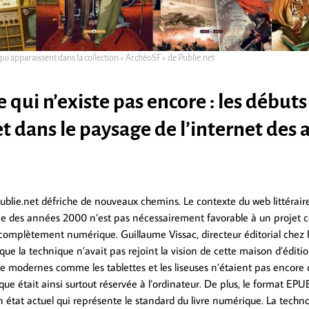
qui apparaissent dans la collection « ArchéoSF » de Publie.net
e qui n’existe pas encore : les débuts
t dans le paysage de l’internet des
ublie.net défriche de nouveaux chemins. Le contexte du web littéraire 
e des années 2000 n’est pas nécessairement favorable à un projet
complètement numérique. Guillaume Vissac, directeur éditorial chez 
e la technique n’avait pas rejoint la vision de cette maison d’éditio
re modernes comme les tablettes et les liseuses n’étaient pas encor
ue était ainsi surtout réservée à l’ordinateur. De plus, le format EPUB
n état actuel qui représente le standard du livre numérique. La techno