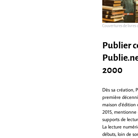
Couvertures de livres 
Publier c
Publie.ne
2000
Dès sa création, P
première décenni
maison d’édition 
2015, mentionne qu
supports de lectu
La lecture numériq
débuts, loin de so