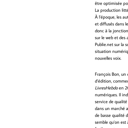
être optimisée pou
La production litt
À l’époque, les au
et diffusés dans le
donc à la jonctio
sur le web et des
Publie.net sur la 
situation numériq
nouvelles voix.
François Bon, un 
d’édition, commen
LivresHebdo
en 201
numériques. Il in
service de qualité
dans un marché a
de basse qualité d
semble qu’on est 