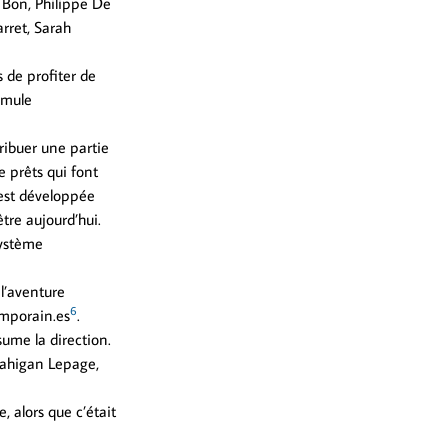
 Bon, Philippe De
arret, Sarah
 de profiter de
rmule
tribuer une partie
 prêts qui font
’est développée
tre aujourd’hui.
ystème
l’aventure
6
emporain.es
.
ume la direction.
Mahigan Lepage,
, alors que c’était