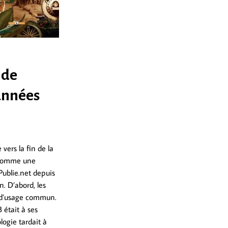
 de
 années
vers la fin de la
 comme une
Publie.net depuis
n. D’abord, les
e d’usage commun.
 était à ses
logie tardait à