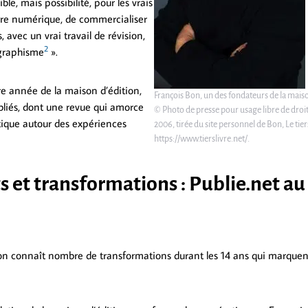
ble, mais possibilité, pour les vrais
ure numérique, de commercialiser
, avec un vrai travail de révision,
2
 graphisme
».
re année de la maison d’édition,
François Bon, un des fondateurs de la maiso
bliés, dont une revue qui amorce
© Photo de presse pour usage libre de droi
tique autour des expériences
2006, tirée du site personnel de Bon, Le tiers
https://www.tierslivre.net/.
s et transformations : Publie.net au 
on connaît nombre de transformations durant les 14 ans qui marquen