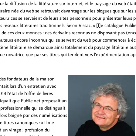
r la diffusion de la littérature sur internet, et le paysage du web était
éraire née du web se retrouvait davantage sur les blogues que sur les si
teur.rices se servaient de leurs sites personnels pour présenter leurs
s réseaux littéraires traditionnels. Selon Vissac, « [l]e catalogue Publi
n de ces deux mondes : des écrivains reconnus ne disposant pas (en
 auteurs encore inconnus qui se servent du web pour commencer à éc
scène littéraire se démarque ainsi totalement du paysage littéraire au
ue novatrice que par ses titres qui tendent vers l’expérimentation a
des fondateurs de la maison
tait lors d’un entretien avec
4 l’état de l’offre de livres
diquait que Publie.net proposait un
 professionnelle qui se distinguait
lors baigné par des numérisations
e titres canoniques : « Il me
à un virage : profusion du