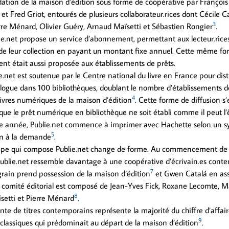
ation de la maison d’édition sous forme de coopérative par François
et Fred Griot, entourés de plusieurs collaborateur.rices dont Cécile C
3
ierre Ménard, Olivier Guéry, Arnaud Maïsetti et Sébastien Rongier
.
ie.net propose un service d’abonnement, permettant aux lecteur.rices
de leur collection en payant un montant fixe annuel. Cette même fo
t était aussi proposée aux établissements de prêts.
ie.net est soutenue par le Centre national du livre en France pour dis
alogue dans 100 bibliothèques, doublant le nombre d’établissements de
4
 livres numériques de la maison d’édition
. Cette forme de diffusion s
que le prêt numérique en bibliothèque ne soit établi comme il peut l’ê
 année, Publie.net commence à imprimer avec Hachette selon un s
5
on à la demande
.
quipe qui compose Publie.net change de forme. Au commencement de 
 Publie.net ressemble davantage à une coopérative d’écrivain.es cont
7
grain prend possession de la maison d’édition
et Gwen Catalá en ass
 comité éditorial est composé de Jean-Yves Fick, Roxane Lecomte, 
8
etti et Pierre Ménard
.
nte de titres contemporains représente la majorité du chiffre d’affaire
9
 classiques qui prédominait au départ de la maison d’édition
.