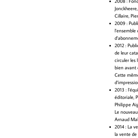
2008 : Fond
Jonckheere, 
Cillaire, P
2009 : Publ
l’ensemble 
d’abonnemen
2012 : Publ
de leur cat
circuler les
bien avant 
Cette même
d’impressi
2013 : l’é
éditoriale,
Philippe Ai
Le nouveau
Arnaud Maïs
2014 : La ve
la vente de