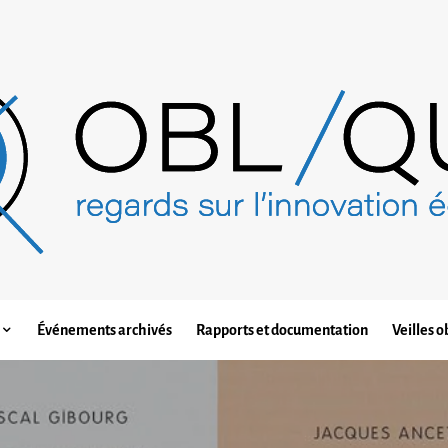
Événements archivés
Rapports et documentation
Veilles o