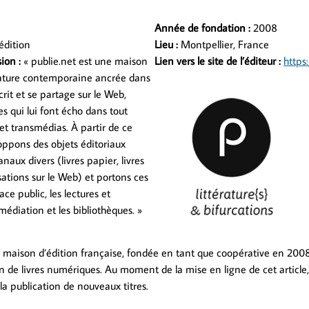
Année de fondation :
2008
édition
Lieu :
Montpellier, France
ion :
« publie.net est une maison
Lien vers le site de l’éditeur :
https
érature contemporaine ancrée dans
crit et se partage sur le Web,
s qui lui font écho dans tout
e et transmédias. À partir de ce
loppons des objets éditoriaux
anaux divers (livres papier, livres
sations sur le Web) et portons ces
ce public, les lectures et
édiation et les bibliothèques. »
e maison d’édition française, fondée en tant que coopérative en 2008,
n de livres numériques. Au moment de la mise en ligne de cet article,
 la publication de nouveaux titres.