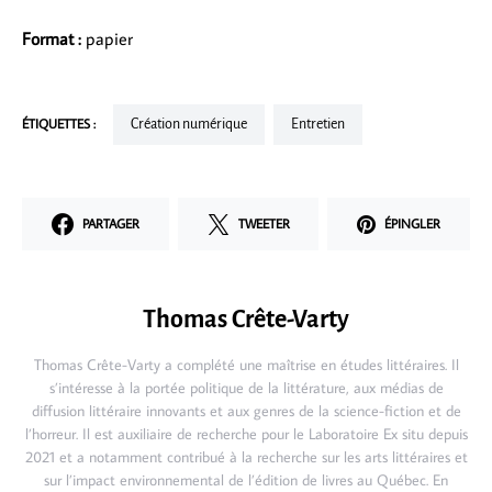
Format :
papier
ÉTIQUETTES :
Création numérique
Entretien
PARTAGER
TWEETER
ÉPINGLER
Thomas Crête-Varty
Thomas Crête-Varty a complété une maîtrise en études littéraires. Il
s’intéresse à la portée politique de la littérature, aux médias de
diffusion littéraire innovants et aux genres de la science-fiction et de
l’horreur. Il est auxiliaire de recherche pour le Laboratoire Ex situ depuis
2021 et a notamment contribué à la recherche sur les arts littéraires et
sur l’impact environnemental de l’édition de livres au Québec. En