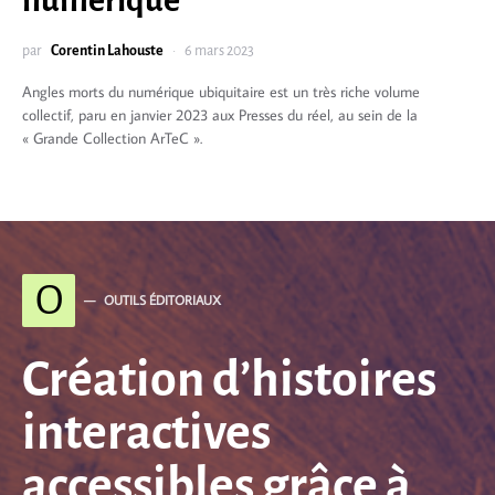
par
Corentin Lahouste
6 mars 2023
Angles morts du numérique ubiquitaire est un très riche volume
collectif, paru en janvier 2023 aux Presses du réel, au sein de la
« Grande Collection ArTeC ».
O
OUTILS ÉDITORIAUX
Création d’histoires
interactives
accessibles grâce à