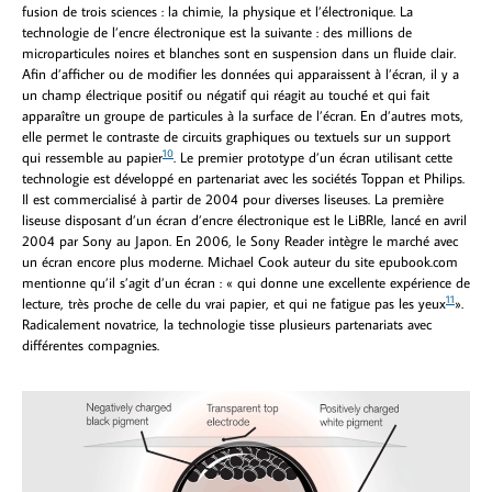
fusion de trois sciences : la chimie, la physique et l’électronique. La
technologie de l’encre électronique est la suivante : des millions de
microparticules noires et blanches sont en suspension dans un fluide clair.
Afin d’afficher ou de modifier les données qui apparaissent à l’écran, il y a
un champ électrique positif ou négatif qui réagit au touché et qui fait
apparaître un groupe de particules à la surface de l’écran. En d’autres mots,
elle permet le contraste de circuits graphiques ou textuels sur un support
10
qui ressemble au papier
. Le premier prototype d’un écran utilisant cette
technologie est développé en partenariat avec les sociétés Toppan et Philips.
Il est commercialisé à partir de 2004 pour diverses liseuses. La première
liseuse disposant d’un écran d’encre électronique est le LiBRIe, lancé en avril
2004 par Sony au Japon. En 2006, le Sony Reader intègre le marché avec
un écran encore plus moderne. Michael Cook auteur du site epubook.com
mentionne qu’il s’agit d’un écran : « qui donne une excellente expérience de
11
lecture, très proche de celle du vrai papier, et qui ne fatigue pas les yeux
».
Radicalement novatrice, la technologie tisse plusieurs partenariats avec
différentes compagnies.