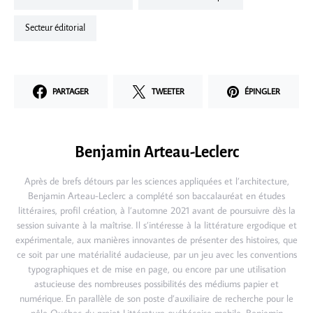
Secteur éditorial
PARTAGER
TWEETER
ÉPINGLER
Benjamin Arteau-Leclerc
Après de brefs détours par les sciences appliquées et l’architecture,
Benjamin Arteau-Leclerc a complété son baccalauréat en études
littéraires, profil création, à l’automne 2021 avant de poursuivre dès la
session suivante à la maîtrise. Il s’intéresse à la littérature ergodique et
expérimentale, aux manières innovantes de présenter des histoires, que
ce soit par une matérialité audacieuse, par un jeu avec les conventions
typographiques et de mise en page, ou encore par une utilisation
astucieuse des nombreuses possibilités des médiums papier et
numérique. En parallèle de son poste d’auxiliaire de recherche pour le