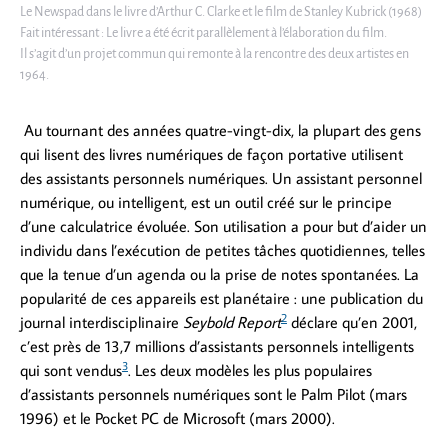
Le Newspad dans le livre d’Arthur C. Clarke et le film de Stanley Kubrick (1968)
Fait intéressant : Le livre a été écrit parallèlement à l’élaboration du film.
Il s’agit d’un projet commun qui remonte à la rencontre des deux artistes en
1964.
Au tournant des années quatre-vingt-dix, la plupart des gens
qui lisent des livres numériques de façon portative utilisent
des assistants personnels numériques. Un assistant personnel
numérique, ou intelligent, est un outil créé sur le principe
d’une calculatrice évoluée. Son utilisation a pour but d’aider un
individu dans l’exécution de petites tâches quotidiennes, telles
que la tenue d’un agenda ou la prise de notes spontanées. La
popularité de ces appareils est planétaire : une publication du
2
journal interdisciplinaire
Seybold Report
déclare qu’en 2001,
c’est près de 13,7 millions d’assistants personnels intelligents
3
qui sont vendus
. Les deux modèles les plus populaires
d’assistants personnels numériques sont le Palm Pilot (mars
1996) et le Pocket PC de Microsoft (mars 2000).