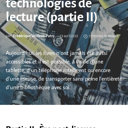
technologies de
lecture (partie II)
par
Frédérique Veilleux-Patry
13 avril 2023
7 minutes de lecture
Aujourd’hui, les livres n’ont jamais été aussi
accessibles et il est possible, à l’aide d’une
tablette, d’un téléphone intelligent ou encore
d’une liseuse, de transporter sans peine l’entièreté
d’une bibliothèque avec soi.