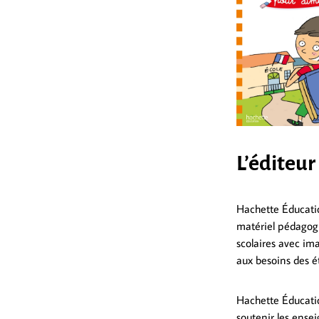
L’éditeur
Hachette Éducatio
matériel pédagogi
scolaires avec im
aux besoins des ét
Hachette Éducatio
soutenir les ensei