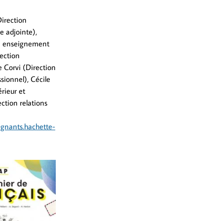
irection
e adjointe),
on enseignement
rection
 Corvi (Direction
sionnel), Cécile
rieur et
ction relations
ignants.hachette-