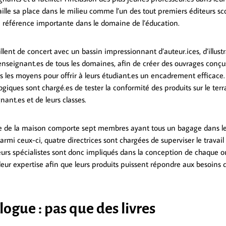
aille sa place dans le milieu comme l’un des tout premiers éditeurs sco
e référence importante dans le domaine de l’éducation.
illent de concert avec un bassin impressionnant d’auteur.ices, d’illustr
nseignant.es de tous les domaines, afin de créer des ouvrages conçu
s les moyens pour offrir à leurs étudiant.es un encadrement efficace.
giques sont chargé.es de tester la conformité des produits sur le ter
ant.es et de leurs classes.
ale de la maison comporte sept membres ayant tous un bagage dans 
rmi ceux-ci, quatre directrices sont chargées de superviser le travail 
ieurs spécialistes sont donc impliqués dans la conception de chaque o
eur expertise afin que leurs produits puissent répondre aux besoins d
logue : pas que des livres