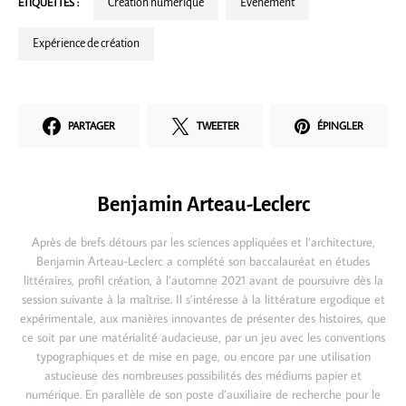
ÉTIQUETTES :
Création numérique
Événement
Expérience de création
PARTAGER
TWEETER
ÉPINGLER
Benjamin Arteau-Leclerc
Après de brefs détours par les sciences appliquées et l’architecture,
Benjamin Arteau-Leclerc a complété son baccalauréat en études
littéraires, profil création, à l’automne 2021 avant de poursuivre dès la
session suivante à la maîtrise. Il s’intéresse à la littérature ergodique et
expérimentale, aux manières innovantes de présenter des histoires, que
ce soit par une matérialité audacieuse, par un jeu avec les conventions
typographiques et de mise en page, ou encore par une utilisation
astucieuse des nombreuses possibilités des médiums papier et
numérique. En parallèle de son poste d’auxiliaire de recherche pour le