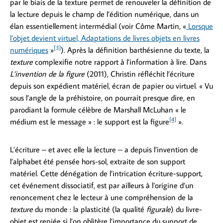
par le biais de la texture permet de renouveler la définition de
la lecture depuis le champ de l’édition numérique, dans un
élan essentiellement intermédial (voir Côme Martin, «
Lorsque
l’objet devient virtuel, Adaptations de livres objets en livres
[3]
numériques
»
). Après la définition barthésienne du texte, la
texture
complexifie notre rapport à l’information à lire. Dans
L’invention de la figure
(2011), Christin réfléchit l’écriture
depuis son expédient matériel, écran de papier ou virtuel. « Vu
sous l’angle de la préhistoire, on pourrait presque dire, en
parodiant la formule célèbre de Marshall McLuhan « le
[4]
médium est le message » : le support est la figure
».
L’écriture – et avec elle la lecture – a depuis l’invention de
l’alphabet été pensée hors-sol, extraite de son support
matériel. Cette dénégation de l’intrication écriture-support,
cet événement dissociatif, est par ailleurs à l’origine d’un
renoncement chez le lecteur à une compréhension de la
texture
du monde : la plasticité (la qualité
figurale
) du livre-
objet est reniée si l’on oblitère l’importance du support de