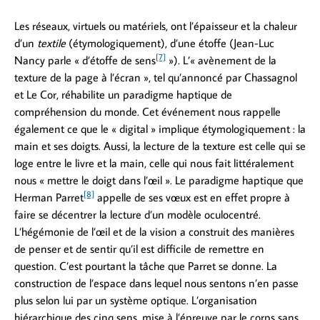
Les réseaux, virtuels ou matériels, ont l’épaisseur et la chaleur
d’un
textile
(étymologiquement), d’une étoffe (Jean-Luc
[7]
Nancy parle « d’étoffe de sens
»). L’« avènement de la
texture de la page à l’écran », tel qu’annoncé par Chassagnol
et Le Cor, réhabilite un paradigme haptique de
compréhension du monde. Cet événement nous rappelle
également ce que le « digital » implique étymologiquement : la
main et ses doigts. Aussi, la lecture de la texture est celle qui se
loge entre le livre et la main, celle qui nous fait littéralement
nous « mettre le doigt dans l’œil ». Le paradigme haptique que
[8]
Herman Parret
appelle de ses vœux est en effet propre à
faire se décentrer la lecture d’un modèle oculocentré.
L’hégémonie de l’œil et de la vision a construit des manières
de penser et de sentir qu’il est difficile de remettre en
question. C’est pourtant la tâche que Parret se donne. La
construction de l’espace dans lequel nous sentons n’en passe
plus selon lui par un système optique. L’organisation
hiérarchique des cinq sens, mise à l’épreuve par le corps sans