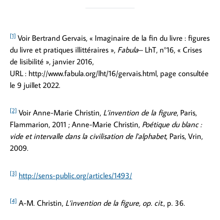
[1]
Voir Bertrand Gervais, « Imaginaire de la fin du livre : figures
du livre et pratiques illittéraires »,
Fabula
– LhT, n°16, « Crises
de lisibilité », janvier 2016,
URL : http://www.fabula.org/lht/16/gervais.html, page consultée
le 9 juillet 2022.
[2]
Voir Anne-Marie Christin,
L’invention de la figure
, Paris,
Flammarion, 2011 ; Anne-Marie Christin,
Poétique du blanc :
vide et intervalle dans la civilisation de l’alphabet
, Paris, Vrin,
2009.
[3]
http://sens-public.org/articles/1493/
[4]
A-M. Christin,
L’invention de la figure, op. cit.
, p. 36.