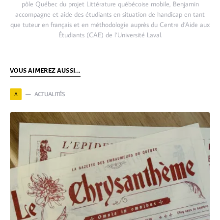
pôle Québec du projet Littérature québécoise mobile, Benjamin
accompagne et aide des étudiants en situation de handicap en tant
que tuteur en français et en méthodologie auprès du Centre d’Aide aux
Étudiants (CAE) de l’Université Laval.
VOUS AIMEREZ AUSSI...
ACTUALITÉS
A