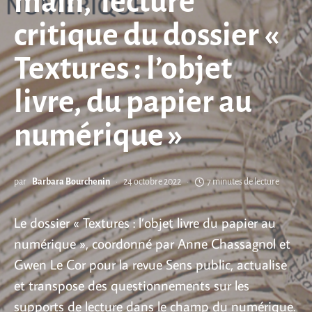
main, lecture
critique du dossier «
Textures : l’objet
livre, du papier au
numérique »
par
Barbara Bourchenin
24 octobre 2022
7 minutes de lecture
Le dossier « Textures : l’objet livre du papier au
numérique », coordonné par Anne Chassagnol et
Gwen Le Cor pour la revue Sens public, actualise
et transpose des questionnements sur les
supports de lecture dans le champ du numérique.