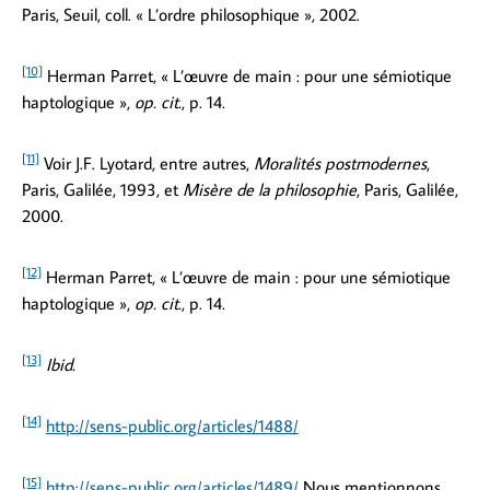
Paris, Seuil, coll. « L’ordre philosophique », 2002.
[10]
Herman Parret, « L’œuvre de main : pour une sémiotique
haptologique »,
op. cit.
, p. 14.
[11]
Voir J.F. Lyotard, entre autres,
Moralités postmodernes
,
Paris, Galilée, 1993, et
Misère de la philosophie
, Paris, Galilée,
2000.
[12]
Herman Parret, « L’œuvre de main : pour une sémiotique
haptologique »,
op. cit.
, p. 14.
[13]
Ibid.
[14]
http://sens-public.org/articles/1488/
[15]
http://sens-public.org/articles/1489/
Nous mentionnons