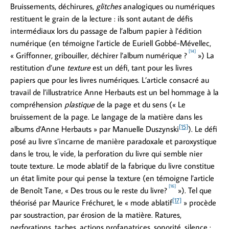
Bruissements, déchirures,
glitches
analogiques ou numériques
restituent le grain de la lecture : ils sont autant de défis
intermédiaux lors du passage de l’album papier à l’édition
numérique (en témoigne l’article de Euriell Gobbé-Mévellec,
[14]
« Griffonner, gribouiller, déchirer l’album numérique ?
») La
restitution d’une
texture
est un défi, tant pour les livres
papiers que pour les livres numériques. L’article consacré au
travail de l’illustratrice Anne Herbauts est un bel hommage à la
compréhension
plastique
de la page et du sens (« Le
bruissement de la page. Le langage de la matière dans les
[15]
albums d’Anne Herbauts » par Manuelle Duszynski
). Le défi
posé au livre s’incarne de manière paradoxale et paroxystique
dans le trou, le vide, la perforation du livre qui semble nier
toute texture. Le mode ablatif de la fabrique du livre constitue
un état limite pour qui pense la texture (en témoigne l’article
[16]
de Benoît Tane, « Des trous ou le reste du livre?
»). Tel que
[17]
théorisé par Maurice Fréchuret, le « mode ablatif
» procède
par soustraction, par érosion de la matière. Ratures,
perforations, taches, actions profanatrices, sonorité, silence :