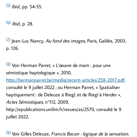
[5]
Ibid.
, pp. 54-55.
[6]
Ibid.
, p. 28.
[7]
Jean-Luc Nancy,
Au fond des images
, Paris, Galilée, 2003,
p. 126.
[8]
Voir Herman Parret, « L’œuvre de main : pour une
sémiotique haptologique », 2010,
http://hermanparret.be/media/recent-articles/258-2017.pdf
,
consulté le 9 juillet 2022 ; ou Herman Parret, « Spatialiser
haptiquement : de Deleuze à Riegl, et de Riegl à Herder »,
Actes Sémiotiques
, n°112, 2009,
http://epublications.unilim.fr/revues/as/2570, consulté le 9
juillet 2022.
[9]
Voir Gilles Deleuze,
Francis Bacon : logique de la sensation
,