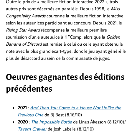
Outre le prix de « meilleure fiction interactive 2022 », trois
autres prix sont décernés en parallèle. Depuis 1998, le
Miss
Congeniality Awards
couronne la meilleure fiction interactive
selon les auteur.ices participant au concours. Depuis 2021, le
Rising Star Award
récompense la meilleure première
soumission d’un.e auteur.ice à l’IFComp, alors que la
Golden
Banana of Discord
est remise à celui ou celle ayant obtenu la
note avec le plus grand écart-type, donc le jeu ayant généré le
plus de désaccord au sein de la communauté de juges.
Oeuvres gagnantes des éditions
précédentes
2021
:
And Then You Come to a House Not Unlike the
Previous One
de BJ Best (8.16/10)
2020
:
The Impossible Bottle
de Linus Åkesson (8.12/10)/
Tavern Crawler
de Josh Labelle (8.12/10)