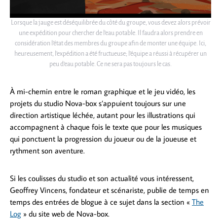
Lorsque la jauge est déséquilibrée du côté du groupe, vous devez alors prévoir
une expédition pour chercher de l’eau potable. Il faudra alors prendre en
considération l’état des membres du groupe afin de monter une équipe. Ici,
heureusement, l’expédition a été fructueuse; l’équipe a réussi à récupérer un
peu d’eau potable. Ce ne sera pas toujours le cas.
À mi-chemin entre le roman graphique et le jeu vidéo, les
projets du studio Nova-box s’appuient toujours sur une
direction artistique léchée, autant pour les illustrations qui
accompagnent à chaque fois le texte que pour les musiques
qui ponctuent la progression du joueur ou de la joueuse et
rythment son aventure.
Si les coulisses du studio et son actualité vous intéressent,
Geoffrey Vincens, fondateur et scénariste, publie de temps en
temps des entrées de blogue à ce sujet dans la section «
The
Log
» du site web de Nova-box.