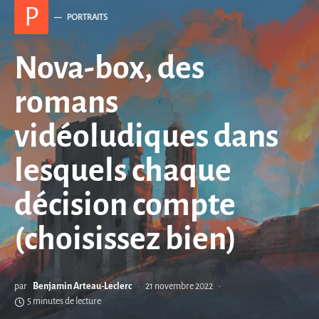
P
PORTRAITS
Nova-box, des
romans
vidéoludiques dans
lesquels chaque
décision compte
(choisissez bien)
par
Benjamin Arteau-Leclerc
21 novembre 2022
5 minutes de lecture