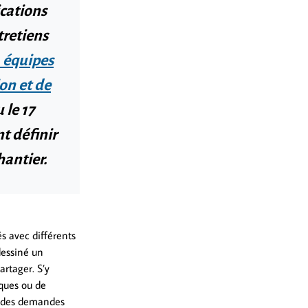
ications
tretiens
, équipes
on et de
 le 17
t définir
hantier.
s avec différents
dessiné un
artager. S’y
nques ou de
t des demandes