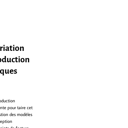
riation
roduction
iques
roduction
nte pour taire cet
estion des modèles
ception