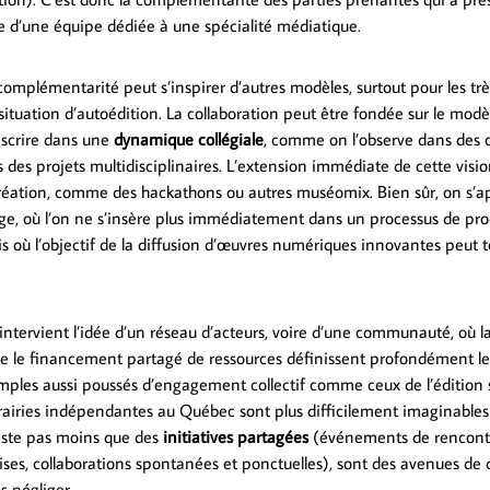
e d’une équipe dédiée à une spécialité médiatique.
omplémentarité peut s’inspirer d’autres modèles, surtout pour les trè
situation d’autoédition. La collaboration peut être fondée sur le mod
nscrire dans une
dynamique collégiale
, comme on l’observe dans des c
des projets multidisciplinaires. L’extension immédiate de cette vision
éation, comme des hackathons ou autres muséomix. Bien sûr, on s’ap
age, où l’on ne s’insère plus immédiatement dans un processus de pr
is où l’objectif de la diffusion d’œuvres numériques innovantes peut t
intervient l’idée d’un réseau d’acteurs, voire d’une communauté, où la
ire le financement partagé de ressources définissent profondément l
xemples aussi poussés d’engagement collectif comme ceux de l’édition
rairies indépendantes au Québec sont plus difficilement imaginables 
 reste pas moins que des
initiatives partagées
(événements de rencontr
ses, collaborations spontanées et ponctuelles), sont des avenues d
s négliger.