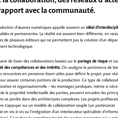
 rapport avec la communauté.
roduction d’œuvres numériques appelle souvent un
idéal d’interdiscipl
tables et permanentes. La réalité est souvent bien différente, en rais
ées de plusieurs éditeurs qui ne permettent pas la création d’un dé
ent technologique.
ssaire de tisser des collaborations basées sur le
partage de risque
et sur
é des compétences et des intérêts
. On souligne la pertinence de bi
s rencontres en personne étant utiles pour définir le projet, pour réal
pour assurer certaines portions de la production. Ce type de collabora
trative et organisationnelle – les montages juridiques, même si néce
 de la propriété intellectuelle des parties, peuvent encadrer les prin
ns se perdre dans des architectures complexes. Les projets profiteraie
ore s’appuyer sur un modèle de collaboration souple (un partenariat
e en vis-à-vis ou l’intégration d’un interlocuteur spécialiste d’infor
ion). C’est donc la complémentarité des parties prenantes qui a pré