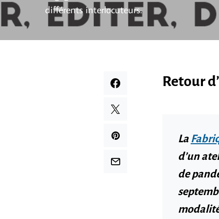
différents interlocuteurs.
Retour d
La
Fabri
d’un ate
de pandém
septembr
modalité