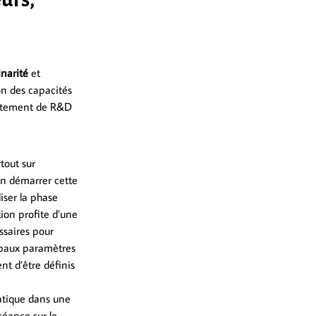
inarité
et
on des capacités
partement de R&D
tout sur
en démarrer cette
iser la phase
tion profite d’une
ssaires pour
cipaux paramètres
nt d’être définis
matique dans une
séance sur le