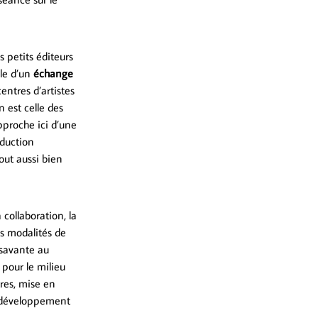
s petits éditeurs
èle d’un
échange
entres d’artistes
 est celle des
proche ici d’une
oduction
out aussi bien
 collaboration, la
es modalités de
 savante au
pour le milieu
es, mise en
e développement