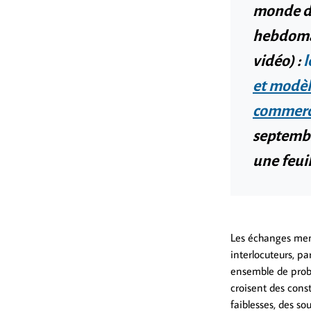
monde de 
hebdomad
vidéo) :
l
et modèl
commerci
septembr
une feuil
Les échanges mené
interlocuteurs, p
ensemble de probl
croisent des cons
faiblesses, des 