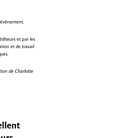
t événement.
diteurs et par les
tion et de travail
ques.
tion de Charlotte
llent
urs,