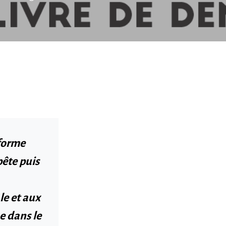
 forme
pête puis
le et aux
e
dans le