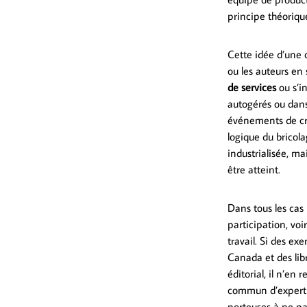
principe théoriqu
Cette idée d’une c
ou les auteurs en 
de services
ou s’i
autogérés ou dans 
événements de cr
logique du bricol
industrialisée, ma
être atteint.
Dans tous les cas 
participation, vo
travail. Si des e
Canada et des lib
éditorial, il n’en
commun d’experti
porteuses à ne pa