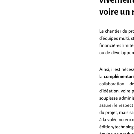
voire un
Le chantier de p
d’équipes multi, s
financières limit
ou de développem
Ainsi, il est néce
la
complémentarit
collaboration – de
d’idéation, voire 
souplesse adminis
assurer le respect
du projet, mais sa
à la volée ou enc
édition/technologi
équipe de product