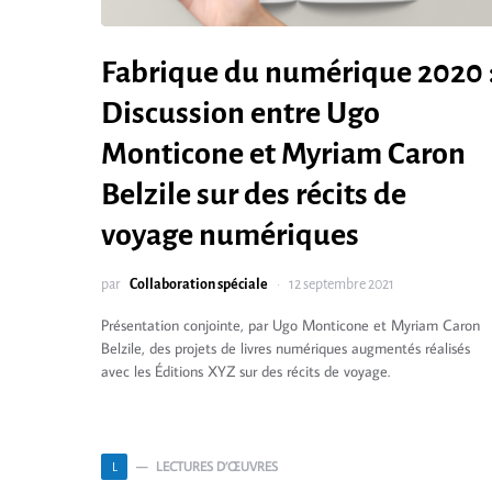
Fabrique du numérique 2020 
Discussion entre Ugo
Monticone et Myriam Caron
Belzile sur des récits de
voyage numériques
par
Collaboration spéciale
12 septembre 2021
Présentation conjointe, par Ugo Monticone et Myriam Caron
Belzile, des projets de livres numériques augmentés réalisés
avec les Éditions XYZ sur des récits de voyage.
LECTURES D’ŒUVRES
L