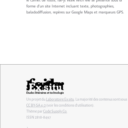
le carnet de route, Ise-ji: Walk With Me se présente sous la
forme d’un site Internet incluant texte, photographies,
baladodiffusion, repères sur Google Maps et marqueurs GPS.
Un projet du
Laboratoire Ex situ
. La majorité des contenus sont sous 
CC BY-SA 4.0
(voir les conditions d'utilisation).
Thème par
Code Supply Co.
ISSN 2818-8497