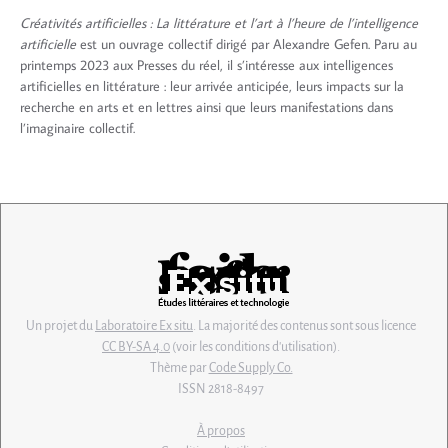
Créativités artificielles : La littérature et l’art à l’heure de l’intelligence
artificielle
est un ouvrage collectif dirigé par Alexandre Gefen. Paru au
printemps 2023 aux Presses du réel, il s’intéresse aux intelligences
artificielles en littérature : leur arrivée anticipée, leurs impacts sur la
recherche en arts et en lettres ainsi que leurs manifestations dans
l’imaginaire collectif.
Un projet du
Laboratoire Ex situ
. La majorité des contenus sont sous licence
CC BY-SA 4.0
(voir les conditions d'utilisation).
Thème par
Code Supply Co.
ISSN 2818-8497
À propos