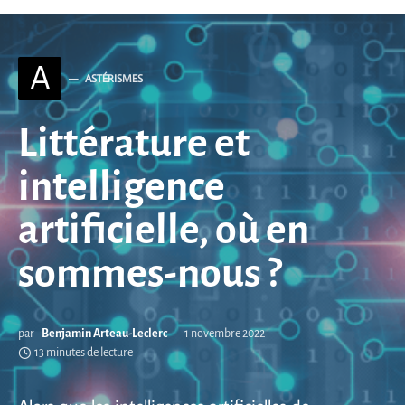
A
ASTÉRISMES
Littérature et
intelligence
artificielle, où en
sommes-nous ?
par
Benjamin Arteau-Leclerc
1 novembre 2022
13 minutes de lecture
Alors que les intelligences artificielles de