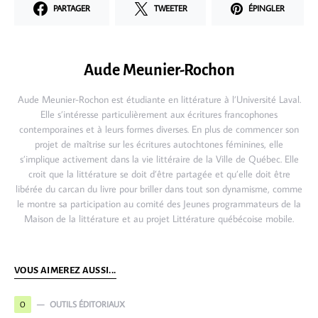
PARTAGER
TWEETER
ÉPINGLER
Aude Meunier-Rochon
Aude Meunier-Rochon est étudiante en littérature à l’Université Laval.
Elle s’intéresse particulièrement aux écritures francophones
contemporaines et à leurs formes diverses. En plus de commencer son
projet de maîtrise sur les écritures autochtones féminines, elle
s’implique activement dans la vie littéraire de la Ville de Québec. Elle
croit que la littérature se doit d’être partagée et qu’elle doit être
libérée du carcan du livre pour briller dans tout son dynamisme, comme
le montre sa participation au comité des Jeunes programmateurs de la
Maison de la littérature et au projet Littérature québécoise mobile.
VOUS AIMEREZ AUSSI...
OUTILS ÉDITORIAUX
O