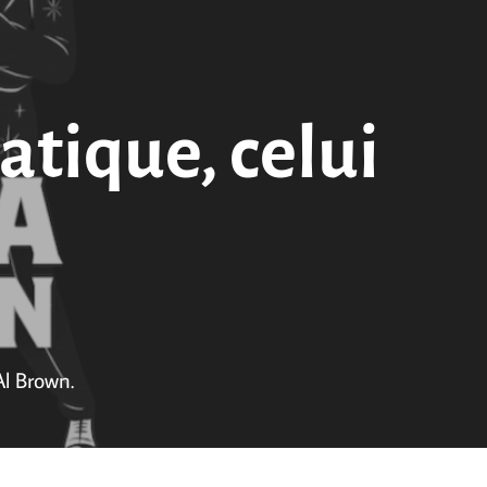
atique, celui
Al Brown.