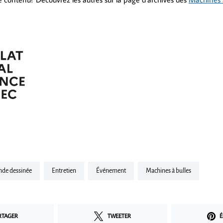
ande dessinée
Entretien
Événement
Machines à bulles
RTAGER
TWEETER
É