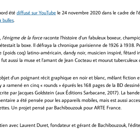
bord été
diffusé sur YouTube
le 24 novembre 2020 dans le cadre de l
 bulles
.
l’énigme de la force
raconte l’histoire d’un fabuleux boxeur, champ
étestait la boxe. Il défraya la chronique parisienne de 1926 à 1938.
(poids coq) latino-américain, dandy noir, musicien inspiré, fêtard 
ut aussi la muse et l’amant de Jean Cocteau et mourut tuberculeux 
l’objet d’un poignant récit graphique en noir et blanc, mêlant fiction
y a ramené en cinq « rounds » épurés les 168 pages de la BD dessinée
écrite par Jacques Goldstein (aux Éditions Sarbacane, 2017). La band
entaire a été pensée pour les appareils mobiles, mais est aussi acces
lettes. Un projet pensé par Bachibouzouk pour ARTE France.
tien avec Laurent Duret, fondateur et gérant de Bachibouzouk, l’édit