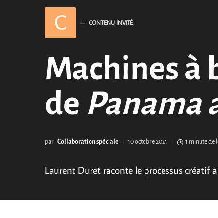
C
CONTENU INVITÉ
Machines à b
de
Panama a
par
Collaboration spéciale
10 octobre 2021
1 minute de 
Laurent Duret raconte le processus créatif