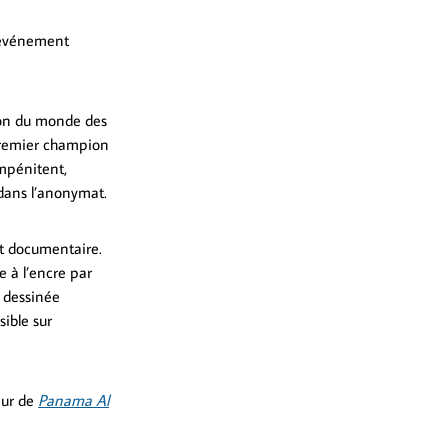
’événement
ion du monde des
 Premier champion
impénitent,
dans l’anonymat.
 et documentaire.
 à l’encre par
e dessinée
sible sur
eur de
Panama Al