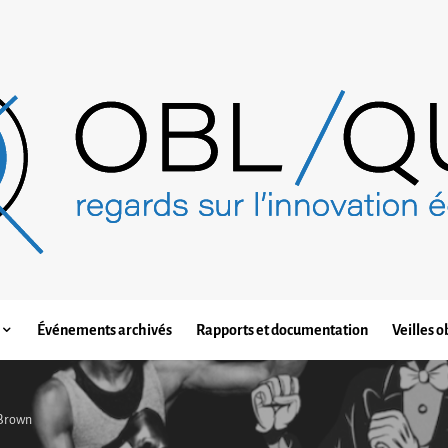
Événements archivés
Rapports et documentation
Veilles o
l Brown