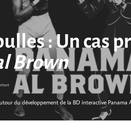
ulles : Un cas pr
l Brown
lecture
 autour du développement de la BD interactive Panama 