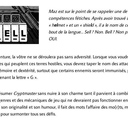
Maz est sur le point de se rappeler une de
compétences fétiches. Après avoir trouvé 
« h
el
met » et un « shie
l
d », il a le nom de ce
bout de la langue… Sell ? Non. Bell ? Non plu
OUI.
ure, la vôtre ne se déroulera pas sans adversité. Lorsque vous voud
s qui peuplent ces terres hostiles, vous devrez taper le nom des atta
oire et dextérité, surtout que certains ennemis seront immunisés, 
enant la lettre « G ».
 résumer
Cryptmaster
sans nuire à son charme tant il parvient à com
enres et des mécaniques de jeu qui ne devraient pas fonctionner e
on originalité et son humour, il fait des mots l’affaire des mo(r)ts, 
 pour surmonter tous ses défis.