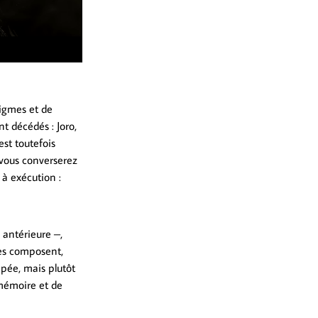
nigmes et de
t décédés : Joro,
est toutefois
i vous converserez
 à exécution :
 antérieure –,
 les composent,
épée, mais plutôt
 mémoire et de