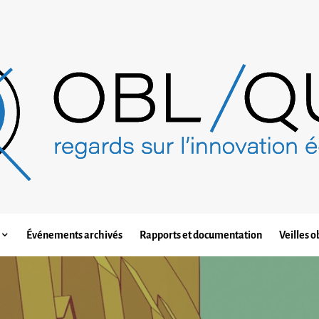
Événements archivés
Rapports et documentation
Veilles o