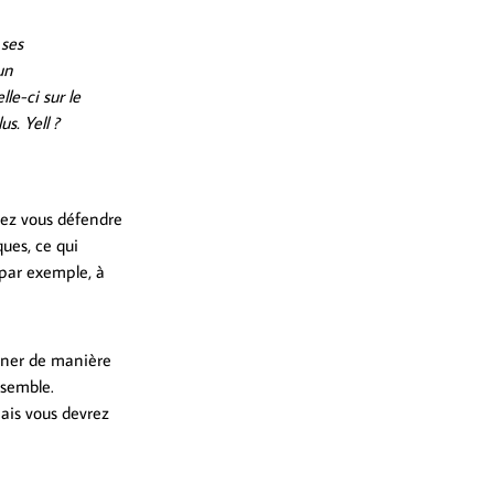
 ses
un
lle-ci sur le
s. Yell ?
rez vous défendre
ques, ce qui
par exemple, à
biner de manière
nsemble.
mais vous devrez