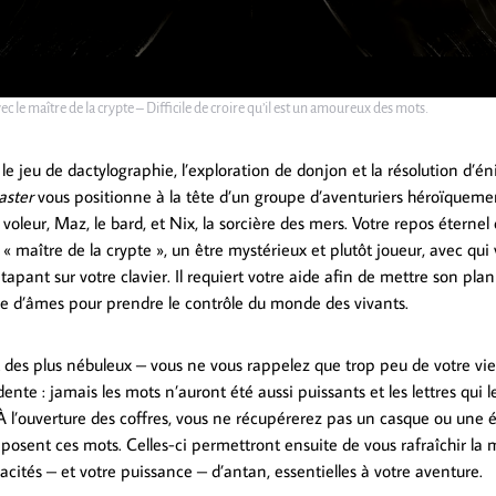
c le maître de la crypte –
Difficile de croire qu’il est un amoureux des mots.
 le jeu de dactylographie, l’exploration de donjon et la résolution d’é
aster
vous positionne à la tête d’un groupe d’aventuriers héroïquemen
e voleur, Maz, le bard, et Nix, la sorcière des mers. Votre repos éternel 
« maître de la crypte », un être mystérieux et plutôt joueur, avec qu
apant sur votre clavier. Il requiert votre aide afin de mettre son plan
re d’âmes pour prendre le contrôle du monde des vivants.
st des plus nébuleux – vous ne vous rappelez que trop peu de votre vie
ente : jamais les mots n’auront été aussi puissants et les lettres qui
 À l’ouverture des coffres, vous ne récupérerez pas un casque ou une 
omposent ces mots. Celles-ci permettront ensuite de vous rafraîchir la
acités – et votre puissance – d’antan, essentielles à votre aventure.