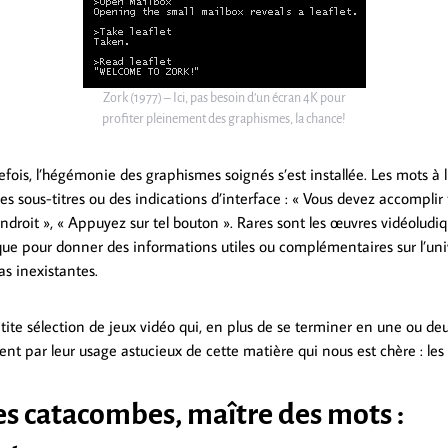
Zork (1977) – Ici, pas besoin d’un écran 4K pour
profiter pleinement des graphismes, la chance!
ois, l’hégémonie des graphismes soignés s’est installée. Les mots à li
es sous-titres ou des indications d’interface : « Vous devez accomplir t
endroit », « Appuyez sur tel bouton ». Rares sont les œuvres vidéoludiqu
ue pour donner des informations utiles ou complémentaires sur l’univ
as inexistantes.
tite sélection de jeux vidéo qui, en plus de se terminer en une ou de
nt par leur usage astucieux de cette matière qui nous est chère : les
es catacombes, maître des mots :