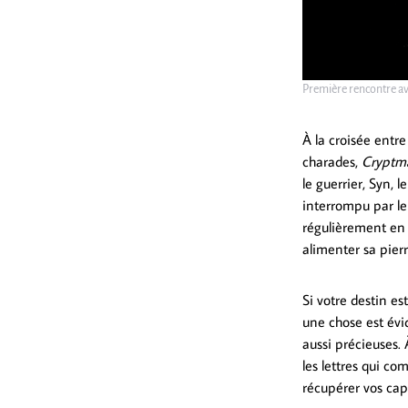
Première rencontre ave
À la croisée entre
charades,
Cryptm
le guerrier, Syn, l
interrompu par le 
régulièrement en t
alimenter sa pier
Si votre destin e
une chose est évid
aussi précieuses.
les lettres qui c
récupérer vos cap