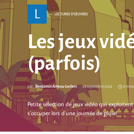
L
LECTURES D’ŒUVRES
Les jeux vid
(parfois)
par
Benjamin Arteau-Leclerc
23 septembre 2024
6 minu
Petite sélection de jeux vidéo qui exploiten
s’occuper lors d’une journée de pluie!