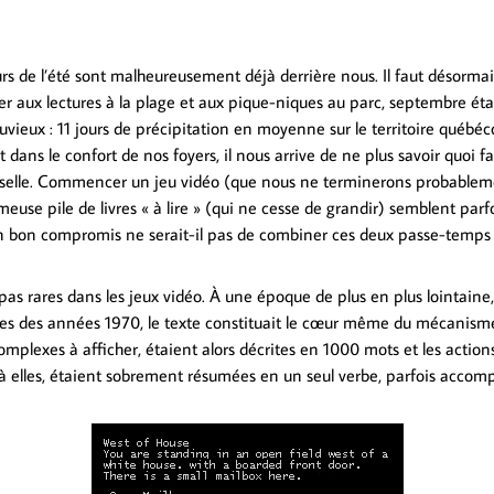
urs de l’été sont malheureusement déjà derrière nous. Il faut désorma
tuer aux lectures à la plage et aux pique-niques au parc, septembre ét
uvieux : 11 jours de précipitation en moyenne sur le territoire québéc
 dans le confort de nos foyers, il nous arrive de ne plus savoir quoi fa
sselle. Commencer un jeu vidéo (que nous ne terminerons probablem
euse pile de livres « à lire » (qui ne cesse de grandir) semblent par
Un bon compromis ne serait-il pas de combiner ces deux passe-temps
as rares dans les jeux vidéo. À une époque de plus en plus lointaine,
les des années 1970, le texte constituait le cœur même du mécanisme
omplexes à afficher, étaient alors décrites en 1000 mots et les action
 à elles, étaient sobrement résumées en un seul verbe, parfois acc