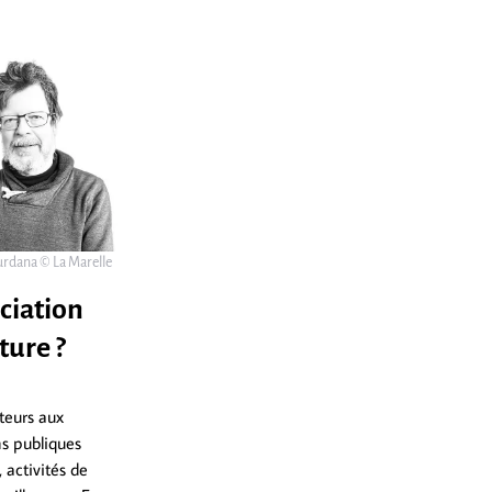
urdana © La Marelle
ciation
ture ?
uteurs aux
ns publiques
 activités de