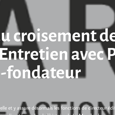
au croisement de 
 Entretien avec 
o-fondateur
le et y assure désormais les fonctions de directeur édito