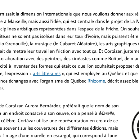
rnissait la dimension internationale que nous voulions donner aux rés
 à Marseille, mais aussi l’idée, qui est centrale dans le projet de La M
sciplines artistiques représentées dans l’espace de la Friche. On souha
vité.es ne soient pas isolé.es dans leur tour d’ivoire, mais puissent êtr
io Grenouille), la musique (le Cabaret Aléatoire), les arts graphiques (
ait de mettre leur travail en friction avec tout ça. Et Cortázar, justem
n collaboration avec des peintres, des cinéastes comme Buñuel, de man
acité à inventer des formes qui était ce que l’on souhaitait proposer 
e, l’expression «
arts littéraires
», qui est employée au Québec et que 
nos échanges avec l’organisme de Québec
Rhizome
, décrit assez bi
s.
e Cortázar, Aurora Bernárdez, préférait que le nom de son
 à un endroit consacré à son œuvre, on a pensé à
Marelle
,
célèbre. Cortázar utilise une représentation en croix de ce
ve souvent sur les couvertures des différentes éditions, mais
 l’image d’une marelle en escargot, qui correspond à l’une