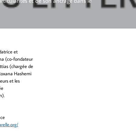
articularités et de son ancrage dans le
atrice et
ana (co-fondateur
Attias (chargée de
 Roxana Hashemi
eurs et les
ée
n).
nce
relle.org/