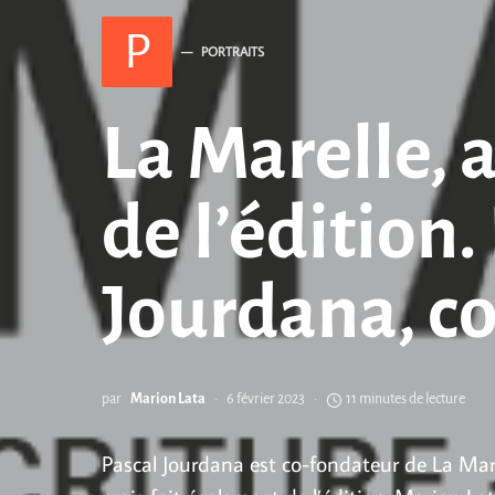
P
PORTRAITS
La Marelle, 
de l’édition.
Jourdana, c
par
Marion Lata
6 février 2023
11 minutes de lecture
Pascal Jourdana est co-fondateur de La Marel