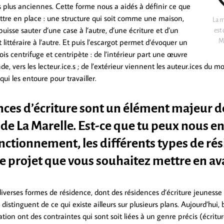
es plus anciennes. Cette forme nous a aidés à définir ce que
ettre en place : une structure qui soit comme une maison,
La m
 puisse sauter d’une case à l’autre, d’une écriture et d’un
est
ittéraire à l’autre. Et puis l’escargot permet d’évoquer un
Ma
is centrifuge et centripète : de l’intérieur part une œuvre
de, vers les lecteur.ice.s ; de l’extérieur viennent les auteur.ices du m
qui les entoure pour travailler.
nces d’écriture sont un élément majeur de
e La Marelle. Est-ce que tu peux nous en
onctionnement, les différents types de ré
de projet que vous souhaitez mettre en av
verses formes de résidence, dont des résidences d’écriture jeunesse e
distinguent de ce qui existe ailleurs sur plusieurs plans. Aujourd’hui
tion ont des contraintes qui sont soit liées à un genre précis (écrit