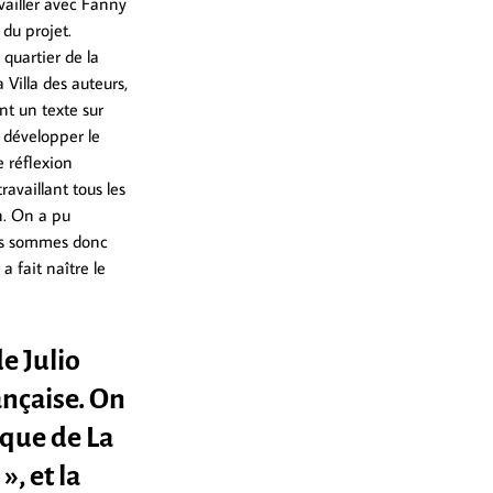
availler avec Fanny
 du projet.
e quartier de la
 Villa des auteurs,
ent un texte sur
r développer le
 réflexion
availlant tous les
n. On a pu
ous sommes donc
a fait naître le
e Julio
ançaise. On
ique de La
, et la