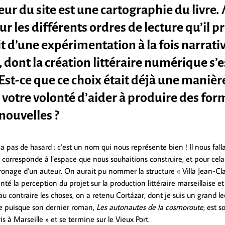
eur du site est une cartographie du livre.
r les différents ordres de lecture qu’il p
uit d’une expérimentation à la fois narrativ
, dont la création littéraire numérique s’
Est-ce que ce choix était déjà une manièr
 votre volonté d’aider à produire des for
 nouvelles ?
y a pas de hasard : c’est un nom qui nous représente bien ! Il nous falla
 corresponde à l’espace que nous souhaitions construire, et pour cela
tronage d’un auteur. On aurait pu nommer la structure « Villa Jean-Cl
enté la perception du projet sur la production littéraire marseillaise et
 au contraire les choses, on a retenu Cortázar, dont je suis un grand le
le puisque son dernier roman,
Les autonautes de la cosmoroute
, est s
s à Marseille » et se termine sur le Vieux Port.