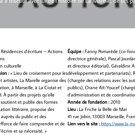
 a discuté avec lui de l’histoire de La Marelle, de ses p
 Résidences d’écriture – Actions
Équipe
:
Fanny Pomarède (co-fond
ons
directrice générale), Pascal Jourd
n culturelle
et directeur éditorial), Géraldine 
sion
:
« Lieu de croisement pour les
développement et partenariats),
et artistes, La Marelle organise des
(chargée des relations avec les aut
tion, à Marseille, à La Ciotat et
publics), Orane Aït-Youcef (charg
. À partir des projets qu’elle
d’administration et de coordinatio
soutient et publie des formes
Année de fondation
:
2010
tion littéraire, propose des
Lieu
:
La Friche la Belle de Mai
s auprès du public et des
41 rue Jobin, 13003 Marseille, Fra
’efforce de faire comprendre et de
Lien vers le site
:
https://www.la-ma
’écrire et sa nécessité. »