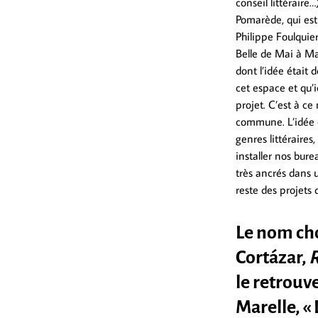
conseil littéraire
Pomarède, qui est 
Philippe Foulquier,
Belle de Mai à Mar
dont l’idée était d
cet espace et qu’i
projet. C’est à c
commune. L’idée c
genres littéraire
installer nos bur
très ancrés dans u
reste des projets d
Le nom cho
Cortázar,
R
le retrouv
Marelle, «