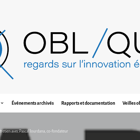
Événements archivés
Rapports et documentation
Veilles o
Entretien avec Pascal Jourdana, co-fondateur