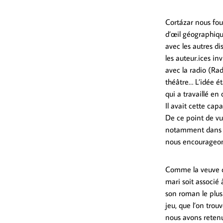
Cortázar nous fou
d’œil géographique
avec les autres di
les auteur.ices in
avec la radio (Rad
théâtre… L’idée ét
qui a travaillé e
Il avait cette cap
De ce point de vu
notamment dans 
nous encourageon
Comme la veuve d
mari soit associé
son roman le plus 
jeu, que l’on trou
nous avons retenu