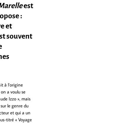
Marelle
est
ropose :
e et
est souvent
e
mes
it à l’origine
 on a voulu se
aude Izzo », mais
 sur le genre du
cteur et qui a un
ous-titré « Voyage