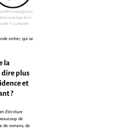
arelle en escargot qui
 devenue le logo de La
relle. © La Marelle
onde entier, qui se
 la
 dire plus
sidence et
ant ?
t d’écriture
, beaucoup de
ure de romans, de