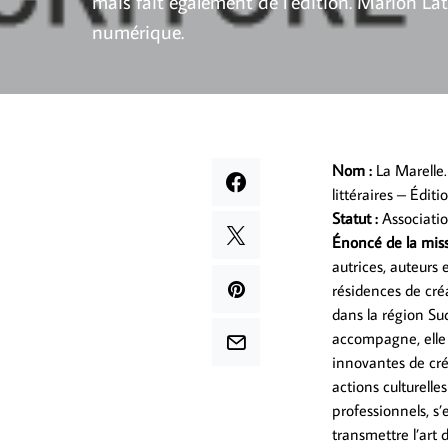
mais fait également de l’édition. Marion Lata
numérique.
Nom :
La Marelle.
littéraires – Éditi
Statut :
Associatio
Énoncé de la mis
autrices, auteurs 
résidences de créa
dans la région Sud
accompagne, elle 
innovantes de créa
actions culturelle
professionnels, s
transmettre l’art d