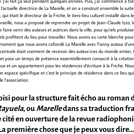
…). J’ai fait ça seul pendant quelques années. Puis, j’ai commencé à tr
l’actuelle directrice de La Marelle, et on a construit ensemble la suite
 qui était le directeur de la Friche, le tiers-lieu culturel installé dans l
seille, nous a proposé de reprendre un projet de Jean-Claude Izzo, la
e faire venir des auteurs et autrices dans la ville, pour qu’iels produis
els profitent du lieu pour travailler. Nous avons eu carte blanche pou
e moment que nous avons cofondé La Marelle avec Fanny autour d’une
entrale était vraiment de recevoir des auteur.ices du monde entier, tr
s, et pour un temps de présence essentiellement consacré à la créatio
eaux et un appartement pour les résidences d’écriture à la Friche. N
n espace spécifique et c’est le principe de résidence dans ce lieu qui 
e l’association.
isi pour la structure fait écho au roman d
ayuela
, ou
Marelle
dans sa traduction fr
e cité en ouverture de la revue radiophon
 La première chose que je peux vous dire… »