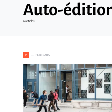
Auto-éditio
6 articles
PORTRAITS
P