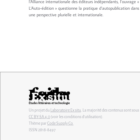
l’Alliance internationale des éditeurs indépendants, l’ouvrage «
L’Auto-édition » questionne la pratique d’autopublication dans
une perspective plurielle et internationale.
Un projet du
Laboratoire Ex situ
. La majorité des contenus sont sous 
CC BY-SA 4.0
(voir les conditions d'utilisation).
Thème par
Code Supply Co.
ISSN 2818-8497