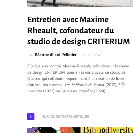
Entretien avec Maxime
Rheault, cofondateur du
studio de design CRITERIUM
par
Béatrice Allard-Pelletier
16 mars 2026
Oblique a rencontré Maxime Rheault, cofondateur du studio
de design CRITERIUM, pour en savoir plus sur ce studio de
Québec qui collabore fréquemment à la création de livres
d'artiste, par exemple
Les habitants de la nuit
(2017),
L’Île
inventée
(2022) ou
La chasse interdite
(2024).
SURVOL DE TEXTES CRITIQUES
S