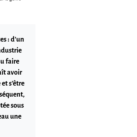
es : d’un
ndustrie
u faire
aît avoir
 et s’être
nséquent,
ptée sous
veau une