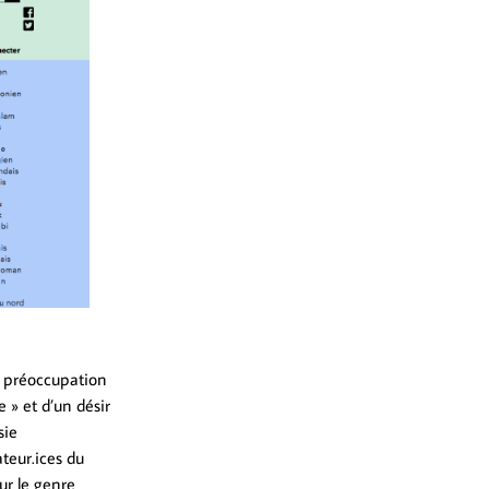
e préoccupation
e » et d’un désir
sie
ateur.ices du
ur le genre