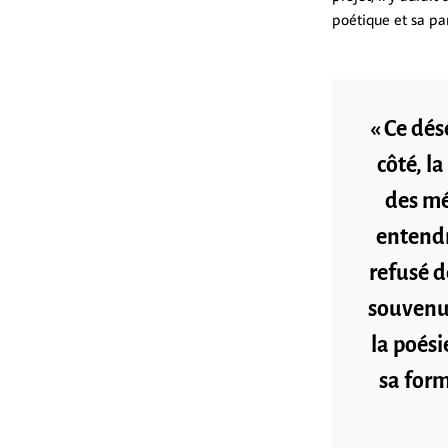
poétique et sa par
« Ce dés
côté, l
des mé
entendre
refusé de
souvenue
la poési
sa form