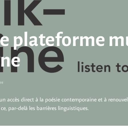
une plateforme m
gne
ure
rir un accès direct à la poésie contemporaine et à renouve
ce, par-delà les barrières linguistiques.