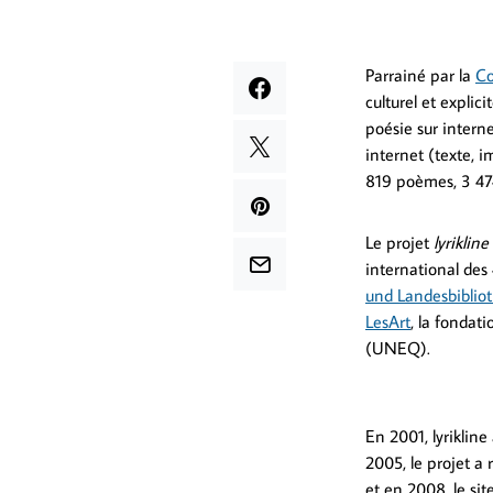
Parrainé par la
Co
culturel et expli
poésie sur intern
internet (texte, i
819 poèmes, 3 474
Le projet
lyrikline
international des 
und Landesbiblio
LesArt
, la fondati
(UNEQ).
En 2001, lyriklin
2005, le projet a
et en 2008, le sit