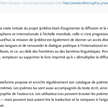
rikline,
À propos
–
État des lieux de la poésie,
2008,
https://www.lyrikline.org/fr/a_prop
la visée initiale du projet
lyrikline
était d’augmenter la diffusion et l
phone et internationale à l’échelle mondiale, celle-ci s’est progress
urd’hui, la mission de
lyrikline
est également de donner un accès dire
s langues et de renouveler le dialogue poétique à l’international en
ltures, et ce, au-delà des frontières ou des barrières linguistiques. Ain
 remplacer ou supprimer le livre imprimé qu’à « démultiplier la diffu
 plateforme propose et enrichit régulièrement son catalogue de poèmes
x-mêmes. Les poèmes lus sont aussi accompagnés du texte écrit, ains
graphie de l’auteur.ice. Les utilisateur.ices peuvent écouter les poèm
s – mais peuvent tout autant lire la traduction et la comparer à l’or
ue.