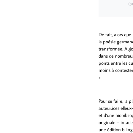
(ly
De fait, alors que 
la poésie germano
transformée. Aujo
dans de nombreuse
ponts entre les cu
moins à contester,
».
Pour se faire, la
auteur.ices elleu
et d’une biobiblio
originale – intact
une édition biling