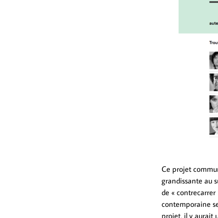
Ce projet commun 
grandissante au su
de « contrecarrer
contemporaine se t
projet, il y aura