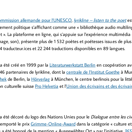
mmission allemande pour l’UNESCO
,
lyrikline – listen to the poet
es
citement politique s’affichant comme une « bibliothèque audio multilin
et ». La plateforme en ligne, qui s’appuie sur l’expérience multimédi
mage, son), présente plus de 1 532 poètes et poétesses issu.es de plus
 traducteur.ices et 22 244 traductions disponibles en 89 langues.
a été créé en 1999 par la
Literaturwerkstatt Berlin
en coopération av
46 partenaires de lyrikline, dont la
centrale de l’Institut Goethe
à Mun
thek
de Berlin, la
Hörverlag
à München, le centre berlinois pour la litt
on culturelle suisse
Pro Helvetia
et l’
Union des écrivains et des écriva
e a été décoré du logo des Nations Unies pour le
Dialogue entre les civ
 remporté le prix
Grimme-Online-Award
dans la catégorie « culture e
e a été honoré de la mention « Ausgewählter Ort » par l’initiative
365