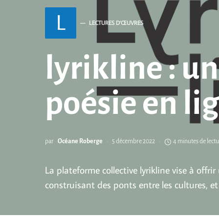
L
LECTURES D’ŒUVRES
lyrikline : 
poésie en li
par
Océane Roberge
5 décembre 2022
4 minutes de lect
La plateforme collective lyrikline vise à off
construisant des ponts entre les cultures, et 