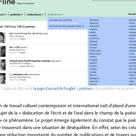
Captures d’écran de
la page d’accueil de l’onglet « poèmes »
de la plateforme
lyrikline
de travail culturel contemporain et international naît d’abord d’un
jet de la « dislocation de l’écrit et de l’oral dans le champ de la poési
 » ce phénomène. Le projet émerge également du constat que la poé
rouverait dans une situation de déséquilibre. En effet, selon les cré
it une réduction importante du nombre de publications et de tirages po