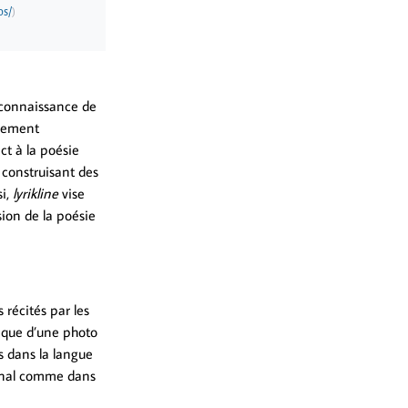
os/
)
a connaissance de
ivement
ct à la poésie
 construisant des
si,
lyrikline
vise
sion de la poésie
 récités par les
i que d’une photo
es dans la langue
iginal comme dans