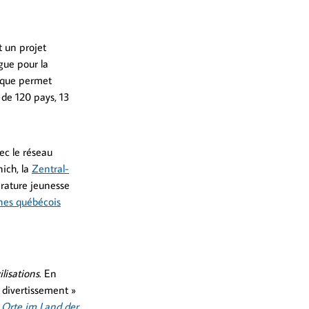
t un projet
gue pour la
a que permet
 de 120 pays, 13
ec le réseau
ich, la
Zentral-
érature jeunesse
ines québécois
ilisations
. En
t divertissement »
 Orte im Land der