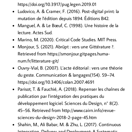
https://doi.org/10.3917/pug.legen.2019.01
Ludovico, A. & Cramer, F. (2016). Post-digital print: la
mutation de l’édition depuis 1894. Éditions B42.
Manguel, A. & Le Bœuf, C. (1998). Une histoire de la
lecture. Actes Sud.
Marino, M. (2020). Critical Code Studies. MIT Press.
Monjour, S. (2021). Abrüpt : vers une Gittérature ?.
Retrieved from https://smonjour.gitpages.huma-
num.fr/litterature-git/
Ouvry-Vial, B. (2007). L’acte éditorial : vers une théorie
du geste. Communication & langages(154). 59–74.
https://doi.org/10.3406/colan.2007.4691
Parisot, T. & Fauchié, A. (2018). Repenser les chaînes de
publication par l’intégration des pratiques du
développement logiciel. Sciences du Design, n° 8(2).
45–56. Retrieved from http://www.cairn.info/revue-
sciences-du-design-2018-2-page-45.htm
Shahin, M., Ali Babar, M. & Zhu, L. (2017). Continuous
Integration, Delivery and Deployment: A Systematic