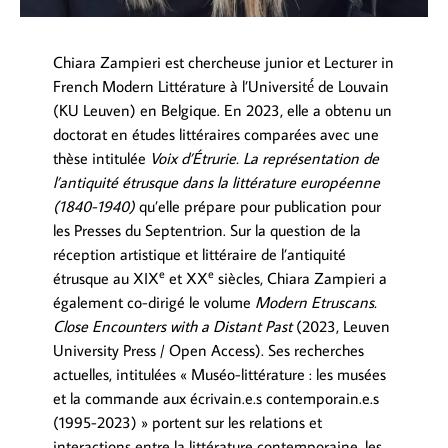
Chiara Zampieri est chercheuse junior et Lecturer in
French Modern Littérature à l’Université́ de Louvain
(KU Leuven) en Belgique. En 2023, elle a obtenu un
doctorat en études littéraires comparées avec une
thèse intitulée
Voix d’Étrurie. La représentation de
l’antiquité étrusque dans la littérature européenne
(1840-1940)
qu’elle prépare pour publication pour
les Presses du Septentrion. Sur la question de la
réception artistique et littéraire de l’antiquité
e
e
étrusque au XIX
et XX
siècles, Chiara Zampieri a
également co-dirigé le volume
Modern Etruscans.
Close Encounters with a Distant Past
(2023, Leuven
University Press / Open Access). Ses recherches
actuelles, intitulées « Muséo-littérature : les musées
et la commande aux écrivain.e.s contemporain.e.s
(1995-2023) » portent sur les relations et
interactions entre la littérature contemporaine, les