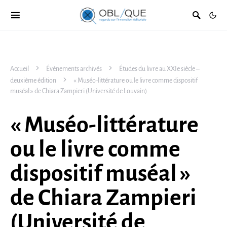
Accueil
Événements archivés
Études du livre au XXIe siècle –
deuxième édition
« Muséo-littérature ou le livre comme dispositif
muséal » de Chiara Zampieri (Université de Louvain)
« Muséo-littérature
ou le livre comme
dispositif muséal »
de Chiara Zampieri
(Université de