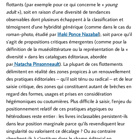
flottants (par exemple pour ce qui concerne le «
young
adult
»), soit en raison d’une diversité de tendances
observables dont plusieurs échappent à la classification et
témoignent d’une hybridité générique (comme dans le cas du
roman-photo, étudié par
Iñaki Ponce Nazabal
), soit parce qu’il
s’agit de propositions critiques émergentes (comme pour la
définition de la muséolittérature ou la représentation de la «
diversité » dans les catalogues éditoriaux, abordée
par
Natacha Pinsonneault
). La plupart de ces flottements
délimitent en réalité des zones propices à un renouvellement
des pratiques éditoriales – qu’il soit ténu ou radical – et de leur
saisie critique, des zones qui constituent autant de brèches en
regard des formes, usages et prises en considération
hégémoniques ou coutumières. Plus difficile à saisir, l’enjeu du
positionnement relatif de ces pratiques atypiques ou
hétérodoxes reste entier : les livres inclassables persistent-ils
dans leur position marginale parce qu’ils revendiquent leur
singularité ou valorisent ce décalage ? Ou au contraire
cherchent-ils à s’instituer dans le champ éditorial en