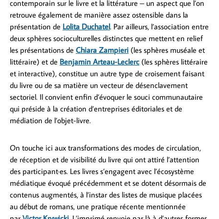
contemporain sur le livre et la littérature – un aspect que l’on
retrouve également de manière assez ostensible dans la
présentation de
Lolita Duchatel
. Par ailleurs, l’association entre
deux sphères socioculturelles distinctes que mettent en relief
les présentations de
Chiara Zampieri
(les sphères muséale et
littéraire) et de
Benjamin Arteau-Leclerc
(les sphères littéraire
et interactive), constitue un autre type de croisement faisant
du livre ou de sa matière un vecteur de désenclavement
sectoriel. Il convient enfin d’évoquer le souci communautaire
qui préside à la création d’entreprises éditoriales et de
médiation de l’objet-livre.
On touche ici aux transformations des modes de circulation,
de réception et de visibilité du livre qui ont attiré l’attention
des participant·es. Les livres s’engagent avec l’écosystème
médiatique évoqué précédemment et se dotent désormais de
contenus augmentés, à l’instar des listes de musique placées
au début de romans, une pratique récente mentionnée
par
Victor Krywicki
. L’imprimé renvoie par là à d’autres formes