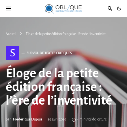
Accueil
Éloge de la petite édition française : l’ère de l’inventivité
S
SURVOL DE TEXTES CRITIQUES
Éloge de la petite
édition française :
l’ère de l’inventivité
par
Frédérique Dupuis
29 avril 2026
4 minutes de lecture