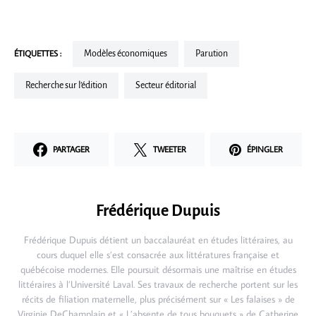
ÉTIQUETTES :
Modèles économiques
Parution
Recherche sur l’édition
Secteur éditorial
PARTAGER
TWEETER
ÉPINGLER
Frédérique Dupuis
Frédérique Dupuis détient un baccalauréat en études littéraires, au
cours duquel elle s’est consacrée aux littératures française et
québécoise modernes. Elle poursuit désormais une maîtrise en études
littéraires à l’Université Laval. Ses travaux de recherche portent sur les
récits de filiation maternelle, plus précisément sur « Les falaises » de
Virginie DeChamplain et « L’absente de tous bouquets » de Catherine