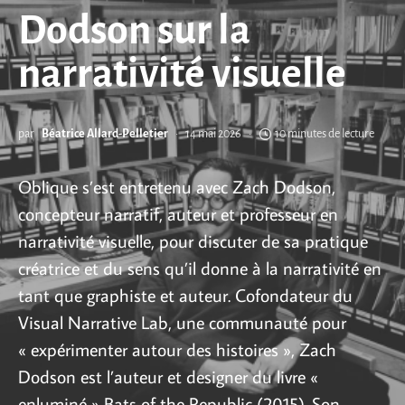
Dodson sur la
narrativité visuelle
par
Béatrice Allard-Pelletier
14 mai 2026
10 minutes de lecture
Oblique s’est entretenu avec Zach Dodson,
concepteur narratif, auteur et professeur en
narrativité visuelle, pour discuter de sa pratique
créatrice et du sens qu’il donne à la narrativité en
tant que graphiste et auteur. Cofondateur du
Visual Narrative Lab, une communauté pour
« expérimenter autour des histoires », Zach
Dodson est l’auteur et designer du livre «
enluminé » Bats of the Republic (2015). Son