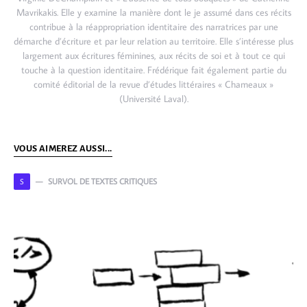
Mavrikakis. Elle y examine la manière dont le je assumé dans ces récits
contribue à la réappropriation identitaire des narratrices par une
démarche d’écriture et par leur relation au territoire. Elle s’intéresse plus
largement aux écritures féminines, aux récits de soi et à tout ce qui
touche à la question identitaire. Frédérique fait également partie du
comité éditorial de la revue d’études littéraires « Chameaux »
(Université Laval).
VOUS AIMEREZ AUSSI...
SURVOL DE TEXTES CRITIQUES
S